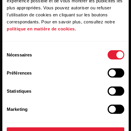
expérience possible et de vous montrer les publicités les
des e-mails de Polar et confirmez avoir lu notre
Déclaration
de confidentialité.
plus appropriées. Vous pouvez autoriser ou refuser
l'utilisation de cookies en cliquant sur les boutons
correspondants. Pour en savoir plus, consultez notre
Produits
À propos de Polar
politique en matière de cookies
.
Montres
À propos de nous
Sélection
Nécessaires
du
Capteurs
Science
consentement
Accessoires
Polar for Business
Préférences
Recrutement
Statistiques
Blog
Media Room
Marketing
Mises à jour du logiciel