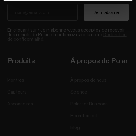
En cliquant sur « Je m'abonne », vous acceptez de recevoir
des e-mails de Polar et confirmez avoir lu notre
Déclaration
de confidentialité.
Produits
À propos de Polar
Montres
À propos de nous
Capteurs
Science
Accessoires
Polar for Business
Recrutement
Blog