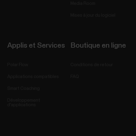
Media Room
Mises à jour du logiciel
Applis et Services
Boutique en ligne
Polar Flow
Conditions de retour
Applications compatibles
FAQ
Smart Coaching
Développement
d'applications