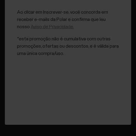
número de série e o ID do dispositivo também estão
Ao clicar em Inscrever-se, você concorda em
impressos no próprio dispositivo. Confira a lista
receber e-mails da Polar e confirma que leu
abaixo...
nosso
Aviso de Privacidade.
*esta promoção não é cumulativa com outras
promoções, ofertas ou descontos, e é válida para
uma única compra/uso.
Manuais do usuário
Regulatory Information for Polar Stride
Sensor Bluetooth® Smart in Multiple
Languages (Manual em PDF)
Manuais do usuário em outros idiomas