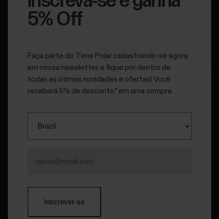
Inscreva-se e ganha
5% Off
Manuais do usuário
Faça parte do Time Polar cadastrando-se agora
em nossa newsletter, e fique por dentro de
todas as ótimas novidades e ofertas! Você
receberá 5% de desconto* em uma compra.
Onde posso encontrar o número de
série do meu dispositivo Polar?
Você pode encontrar o ID do dispositivo:no menu
Definições (Configurações) do seu dispositivo
Polar;no menu Dispositivos do aplicativo Polar
Flow;no menu Produtos do serviço web Polar Flow.O