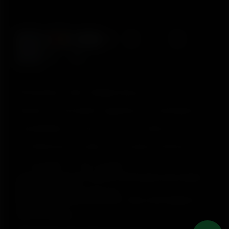
© Polar Electro 2025 . All Rights Reserved.
Garantia
Informações regulatórias
Declaração de
acessibilidade
Termos de Uso
Cookies
Preferências de cookies
Provedores de Serviço
Privacidade
Aviso de dados
Polar Electro Brasil Comercio, Distribuição, Importação e
Exportação Ltda.
CNPJ nº 24.479.880/0003-50
Rod. Anhanguera, Km 32,5, 800 – Bloco 300, Galpão 21 –
Cajamar (SP)
CEP: 07753-580