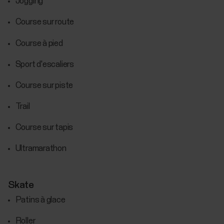
Jogging
Course sur route
Course à pied
Sport d'escaliers
Course sur piste
Trail
Course sur tapis
Ultramarathon
Skate
Patins à glace
Roller