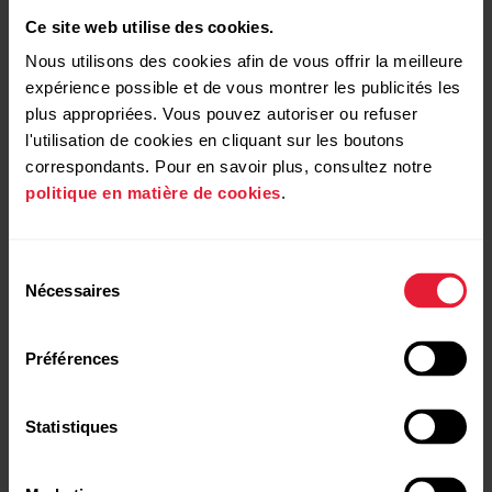
Ce site web utilise des cookies.
Duathlon
Nous utilisons des cookies afin de vous offrir la meilleure
Duathlon
expérience possible et de vous montrer les publicités les
Off-road duathlon
plus appropriées. Vous pouvez autoriser ou refuser
l'utilisation de cookies en cliquant sur les boutons
correspondants. Pour en savoir plus, consultez notre
Exercice de groupe
politique en matière de cookies
.
Fitness
Sélection
Aquagym
Nécessaires
du
Exercice de groupe
consentement
Préférences
Cardiovélo
Step
Statistiques
Arts martiaux