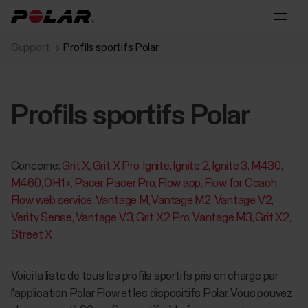
Support
Profils sportifs Polar
Profils sportifs Polar
Concerne:
Grit X
Grit X Pro
Ignite
Ignite 2
Ignite 3
M430
M460
OH1+
Pacer
Pacer Pro
Flow app
Flow for Coach
Flow web service
Vantage M
Vantage M2
Vantage V2
Verity Sense
Vantage V3
Grit X2 Pro
Vantage M3
Grit X2
Street X
Voici la liste de tous les profils sportifs pris en charge par
l'application Polar Flow et les dispositifs Polar. Vous pouvez