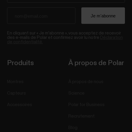
En cliquant sur « Je m'abonne », vous acceptez de recevoir
des e-mails de Polar et confirmez avoir lu notre
Déclaration
de confidentialité.
Produits
À propos de Polar
Montres
À propos de nous
Capteurs
Science
Accessoires
Polar for Business
Recrutement
Blog