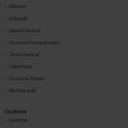
Ultimate
Volleyball
Basket fauteuil
Course en fauteuil roulant
Tennis fauteuil
Callisthénie
Course de fitness
Machine à ski
Cyclisme
Cyclisme