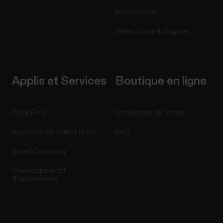
Media Room
Mises à jour du logiciel
Applis et Services
Boutique en ligne
Polar Flow
Conditions de retour
Applications compatibles
FAQ
Smart Coaching
Développement
d'applications