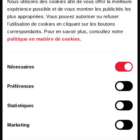
Nous utilisons des cookies afin de vous offrir la meilleure
En cliquant sur « Je m'abonne », vous acceptez de recevoir
des e-mails de Polar et confirmez avoir lu notre
Déclaration
expérience possible et de vous montrer les publicités les
de confidentialité.
plus appropriées. Vous pouvez autoriser ou refuser
l'utilisation de cookies en cliquant sur les boutons
correspondants. Pour en savoir plus, consultez notre
Produits
À propos de Polar
politique en matière de cookies
.
Montres
À propos de nous
Sélection
Nécessaires
Capteurs
Science
du
consentement
Accessoires
Polar for Business
Préférences
Recrutement
Blog
Statistiques
Media Room
Marketing
Mises à jour du logiciel