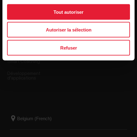
Tout autoriser
Applis et Services
Boutique en ligne
Autoriser la sélection
Polar Flow
Conditions de retour
Refuser
Applications compatibles
FAQ
Smart Coaching
Développement
d'applications