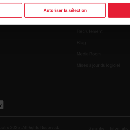
Science
Autoriser la sélection
Accessoires
Polar for Business
Recrutement
Blog
Media Room
Mises à jour du logiciel
ectro 2025 . All Rights Reserved.
Garantie
Informatio