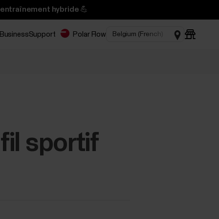
’entraînement hybride 💪
 Business
Support
Polar Flow
il sportif