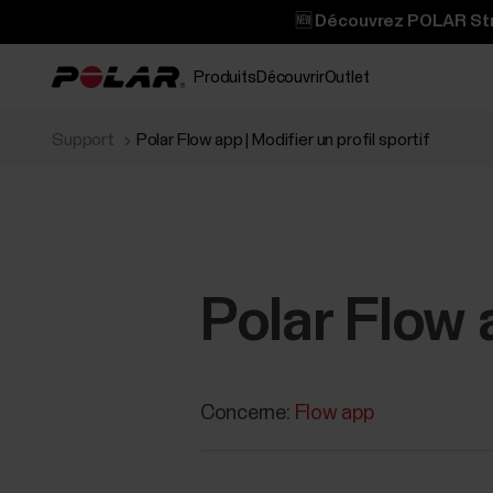
🆕 Découvrez POLAR Stre
Produits
Découvrir
Outlet
Support
Polar Flow app | Modifier un profil sportif
Polar Flow a
Concerne:
Flow app