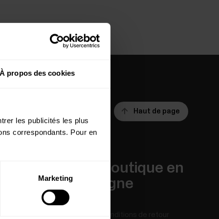
À propos des cookies
Haut de page
rer les publicités les plus
utons correspondants. Pour en
Applis et
Boutique en
Marketing
Services
ligne
Polar Flow
Conditions de retour