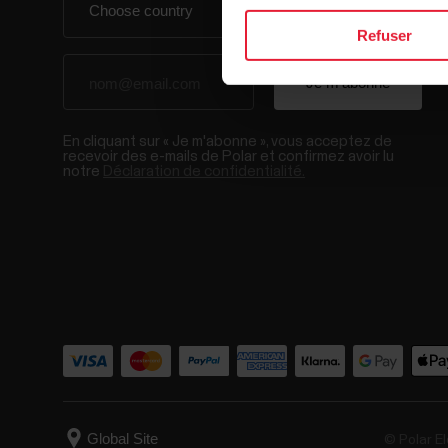
Refuser
En cliquant sur « Je m'abonne », vous acceptez de
recevoir des e-mails de Polar et confirmez avoir lu
notre
Déclaration de confidentialité.
© Polar El