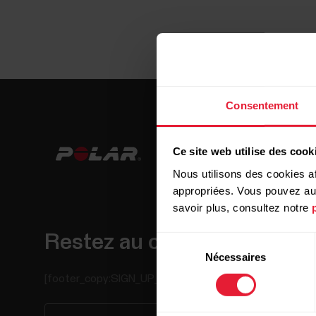
Consentement
Ce site web utilise des cook
Nous utilisons des cookies af
appropriées. Vous pouvez auto
savoir plus, consultez notre
Restez au courant !
Sélection
Nécessaires
du
consentement
[footer_copy:SIGN_UP_NEWSLETTER]