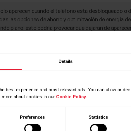
solo aparecen cuando el teléfono está desbloqueado o dej
odas las opciones de ahorro y optimización de energía de 
ndo plano, esto podría provocar que dejaran de aparecer l
iones acerca de cómo deshabilitar las funciones de aho
iones de ahorro y optimización de energía de las aplica
Details
he best experience and most relevant ads. You can allow or decl
rn more about cookies in our
Cookie Policy
.
Preferences
Statistics