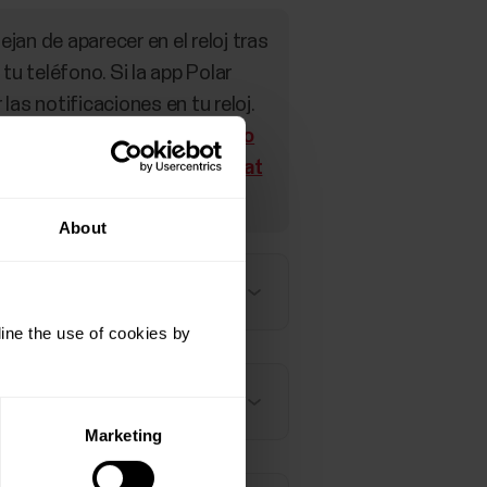
an de aparecer en el reloj tras
tu teléfono. Si la app Polar
as notificaciones en tu reloj.
rro de energía consulta
Cómo
ciones Polar Flow y Polar Beat
About
ine the use of cookies by
Marketing