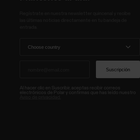
Regístrate en nuestra newsletter quincenal y recibe
las últimas noticias directamente en tu bandeja de
entrada.
Al hacer clic en Suscribir, aceptas recibir correos
electrónicos de Polar y confirmas que has leído nuestro
Aviso de privacidad.