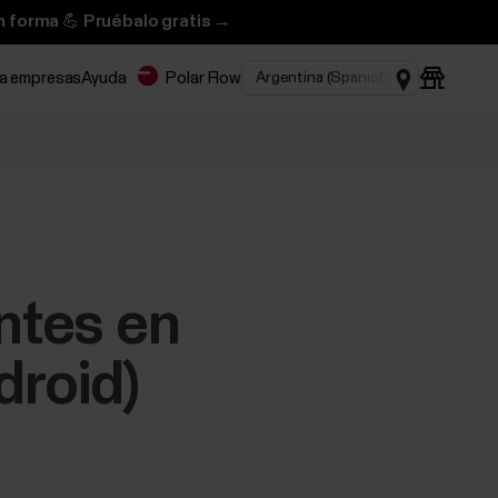
n forma 💪 Pruébalo gratis →
ra empresas
Ayuda
Polar Flow
ntes en
roid)