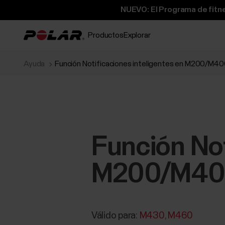
NUEVO: El Programa de fitne
Productos
Explorar
Ayuda
Función Notificaciones inteligentes en M200/M
Función Not
M200/M400
Válido para:
M430
M460