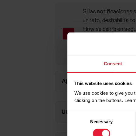
Si las notificaciones 
un rato, deshabilita t
Flow se cierra en segu
Para obtener instrucc
deshabilitar las func
Android
Consent
Ajustes
This website uses cookies
We use cookies to give you t
clicking on the buttons. Lea
Utilización
Consent
Necessary
Selection