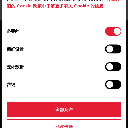
们的 Cookie 政策中了解更多有关 Cookie 的信息
同
必要的
意
选
择
偏好设置
保持更新。
统计数据
注册订阅我们的双周会员通讯，我们
营销
会将更新直接发送至您的收件箱。
全部允许
允许选择