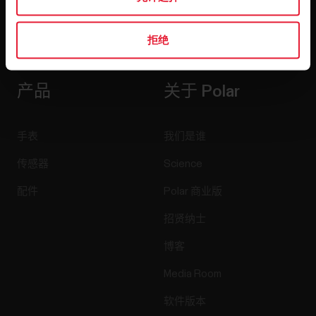
点击订阅，即表示您同意接收 Polar 发出的电子邮件并确认
拒绝
您已阅读我们的
隐私政策。
产品
关于 Polar
手表
我们是谁
传感器
Science
配件
Polar 商业版
招贤纳士
博客
Media Room
软件版本