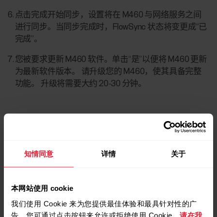
点击
完成
开始同步，设置将在 M460 与网络服务之间
进行同步。当同步完成时，FlowSync 状态将变更成“已
完成”。
您被要求更新 M460 软件。单击“是”以便将 M460 更新
为最新软件版本。 请升级您的 M460，使其具备完整
功能。 升级将需要大约 20-30 分钟。
在 FW 更新过程中，M460 可能会发出嘟
嘟声或显示屏可能无内容，但是请要求终
端用户忽略此信息，并耐心等待 FW 更新
知情同意
详情
关于
完成。
本网站使用 cookie
我们使用 Cookie 来为您提供最佳体验和最具针对性的广
告。您可通过点击按钮来允许或拒绝使用 Cookie。
请在我