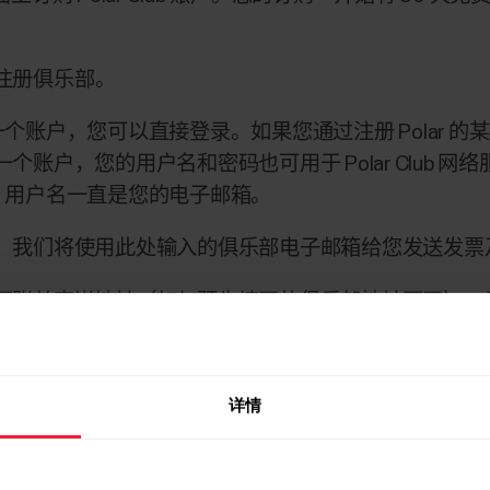
注册俱乐部
。
已有一个账户，您可以直接登录。如果您通过注册 Polar
账户，您的用户名和密码也可用于 Polar Club 
一次。用户名一直是您的电子邮箱。
。我们将使用此处输入的俱乐部电子邮箱给您发送发票
写账单寄送地址（如与预先填写的俱乐部地址不同）。
在完成订购后，系统将显示订购小结页面，在此处您可
详情
乐部电子邮箱，向您提供开始指南。30 天免费试用期