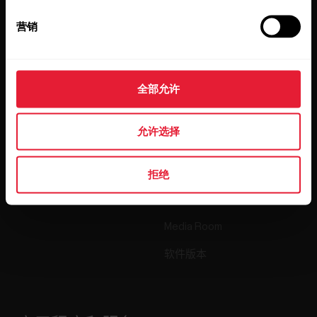
营销
产品
关于 Polar
全部允许
手表
我们是谁
传感器
Science
允许选择
配件
Polar 商业版
招贤纳士
拒绝
博客
Media Room
软件版本