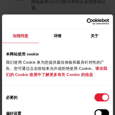
按钮直到 LED 灯熄灭来停止泳池游泳记
录。
佩戴传感器
然后开始训练。
要获得准确的游泳指标，
请仔细阅读并遵守佩戴传感器的说明。
知情同意
详情
关于
然后，将您的训练数据同步到 Polar Flow 应用和网络服
务，以查看训练详情。Polar Flow 应用会显示一份详细信
本网站使用 cookie
息总结，其中包括您的心率、距离和配速。如有必要，
我们使用 Cookie 来为您提供最佳体验和最具针对性的广
您可通过训练分析视图更改泳池长度设置，而游泳指标
告。您可通过点击按钮来允许或拒绝使用 Cookie。
请在我
将相应地更新。
们的 Cookie 政策中了解更多有关 Cookie 的信息
如果您的手机处于 Bluetooth 覆盖范围
内，当您停止记录泳池游泳训练时，传感
同
必要的
器会自动与 Polar Flow 应用程序同步。如
意
果您的手机可连接互联网，您的训练数据
选
择
还会自动同步到 Flow 网络服务。
偏好设置