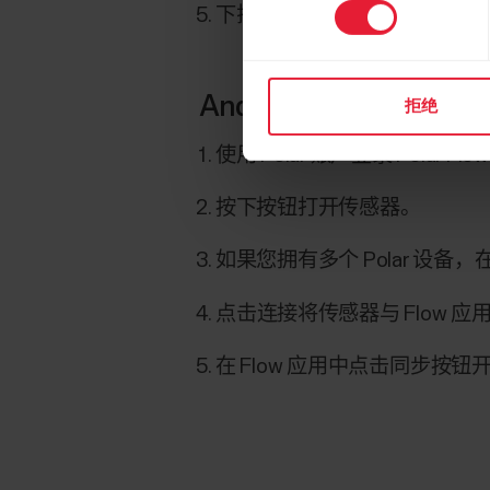
选
下拉屏幕开始同步。
择
Android 版 Polar Flow
拒绝
使用 Polar 账户登录 Polar Fl
按下按钮打开传感器。
如果您拥有多个 Polar 设备，在
点击
连接
将传感器与 Flow 应
在 Flow 应用中点击
同步
按钮