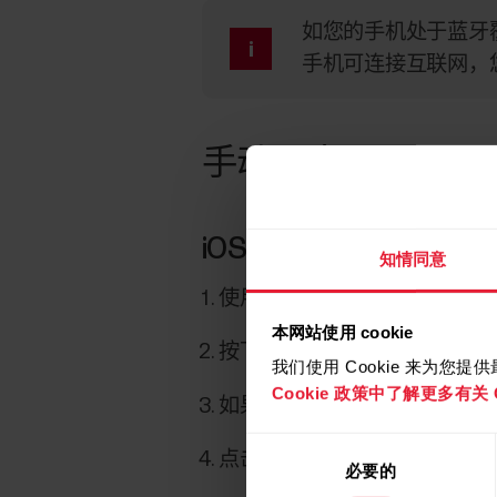
如您的手机处于蓝牙覆
手机可连接互联网，您
手动同步
iOS 版 Polar Flow 应用
知情同意
使用 Polar 账户登录 Polar Fl
本网站使用 cookie
按下按钮打开传感器。
我们使用 Cookie 来为您
Cookie 政策中了解更多有关 C
如果您拥有多个 Polar 设备，在
同
点击
连接
将传感器与 Flow 应
必要的
意