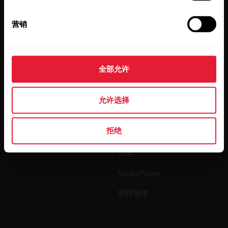
您已阅读我们的
隐私政策。
营销
产品
关于 Polar
全部允许
手表
我们是谁
传感器
Science
允许选择
配件
Polar 商业版
拒绝
招贤纳士
博客
Media Room
软件版本