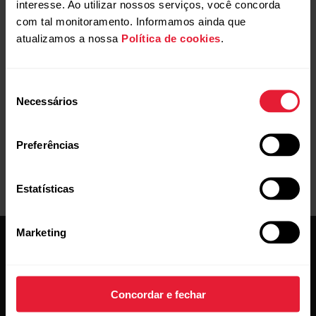
interesse. Ao utilizar nossos serviços, você concorda
está tendo problemas de sincronização, tente
com tal monitoramento. Informamos ainda que
solucionar o problema da seguinte forma:
atualizamos a nossa
Política de cookies
.
Solução de problemas de sincronização com o
aplicativo Flow para Android
Seleção
Necessários
de
consentimento
Preferências
Estatísticas
Marketing
Concordar e fechar