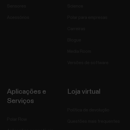
Sensores
Science
Acessórios
Polar para empresas
Carreiras
Blogue
Media Room
Versões de software
Aplicações e
Loja virtual
Serviços
Política de devolução
Polar Flow
Questões mais frequentes