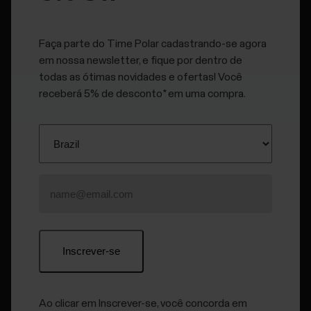
Você possui uma conta Polar e o aplicativo Flow baixado e
instalado em seu dispositivo móvel
Faça parte do Time Polar cadastrando-se agora
em nossa newsletter, e fique por dentro de
O seu dispositivo móvel esteja com o Bluetooth ativado e
todas as ótimas novidades e ofertas! Você
o modo avião desativado.
receberá 5% de desconto* em uma compra.
O modo avião/modo de voo não está ativado
(no dispositivo Polar e no dispositivo móvel)
Você pareou seu relógio com seu celular. Para saber mais
informações, consulte
Como parear meu Ignite com o
aplicativo Polar Flow?
Há duas maneiras de sincronizar os seus dados:
Faça login no aplicativo Flow e pressione e mantenha
pressionado o botão VOLTAR no seu relógio.
Ao clicar em Inscrever-se, você concorda em
A indicação
A ligar ao telemóvel
será exibida, seguida de