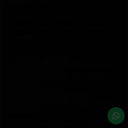
© Polar Electro 2025 . All Rights Reserved.
Garantia
Informações regulatórias
Declaração de
acessibilidade
Termos de Uso
Cookies
Preferências de cookies
Provedores de Serviço
Privacidade
Aviso de dados
Polar Electro Brasil Comercio, Distribuição, Importação e
Exportação Ltda.
CNPJ nº 24.479.880/0003-50
Rod. Anhanguera, Km 32,5, 800 – Bloco 300, Galpão 21 –
Cajamar (SP)
CEP: 07753-580
Selia Serviços de Gestão Empresarial Ltda.
CNPJ nº 17.388.003/0001-47
Rua Olimpíadas, 205 – 2º andar – Vila Olímpia – São Paulo
(SP)
CEP: 04551-000
Loja Virtual
lojavirtual@polar.com | Whataspp: +55 11 99933 6950