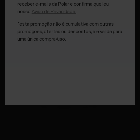
receber e-mails da Polar e confirma que leu
A ligar à aplicação
.
nosso
Aviso de Privacidade.
A mensagem
Sincronização concluída
será exibida
*esta promoção não é cumulativa com outras
quando a operação estiver concluída.
promoções, ofertas ou descontos, e é válida para
uma única compra/uso.
ou
Faça login no aplicativo Flow e, no dispositivo Polar, vá
para
Definições > Definições gerais > Emparelhar e
sincronizar > Emparelhar e sincronizar celular
.
A indicação
A ligar ao telemóvel
será exibida, seguida de
A ligar à aplicação
.
A mensagem
Sincronização concluída
será exibida
quando a operação estiver concluída.