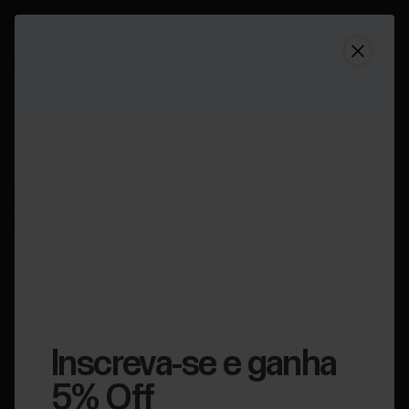
Suporte
Como sincronizar meu Ignite com o aplicativo Polar F
Como sincronizar meu
Ignite com o aplicativo
Polar Flow?
Aplicável a:
Ignite
Inscreva-se e ganha
5% Off
Antes de sincronizar, verifique se: