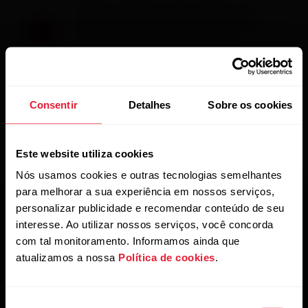
Quando o relógio for sincronizado com o
aplicativo Flow, os dados também serão
sincronizados automaticamente via
conexão de Internet com o serviço web Flow.
Consentir
Detalhes
Sobre os cookies
Este website utiliza cookies
Nós usamos cookies e outras tecnologias semelhantes
para melhorar a sua experiência em nossos serviços,
personalizar publicidade e recomendar conteúdo de seu
interesse. Ao utilizar nossos serviços, você concorda
com tal monitoramento. Informamos ainda que
atualizamos a nossa
Política de cookies
.
Mantenha-se atualizado.
Seleção