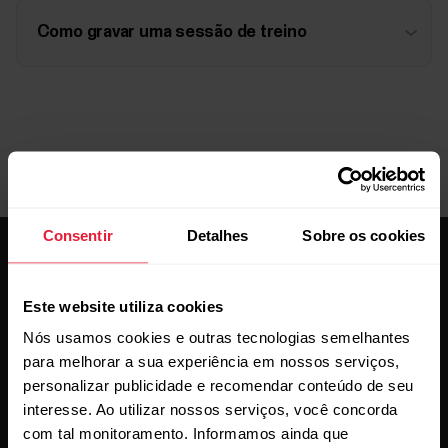
Como gravar uma sessão de treino
Consentir
Detalhes
Sobre os cookies
Este website utiliza cookies
Nós usamos cookies e outras tecnologias semelhantes
para melhorar a sua experiência em nossos serviços,
Conheça as novidades.
personalizar publicidade e recomendar conteúdo de seu
interesse. Ao utilizar nossos serviços, você concorda
Subscreva a nossa newsletter quinzenal para
com tal monitoramento. Informamos ainda que
receber as novidades na sua caixa de correio.