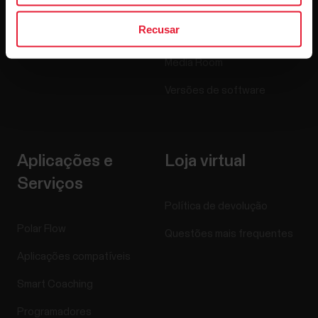
Carreiras
Recusar
Blogue
Media Room
Versões de software
Aplicações e
Loja virtual
Serviços
Política de devolução
Polar Flow
Questões mais frequentes
Aplicações compatíveis
Smart Coaching
Programadores