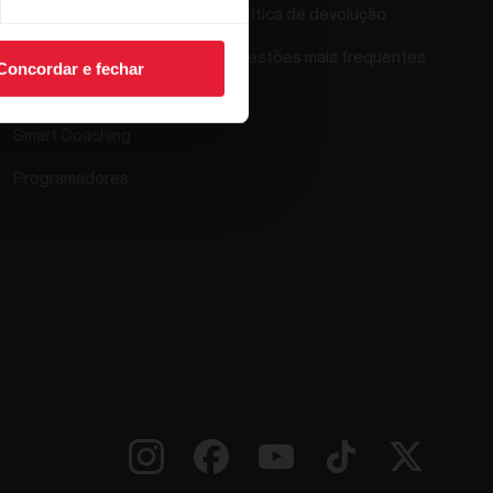
Política de devolução
Polar Flow
Questões mais frequentes
Concordar e fechar
Aplicações compatíveis
Smart Coaching
Programadores