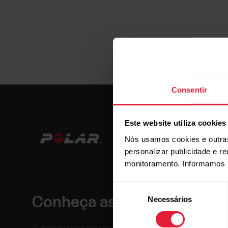
Consentir
Este website utiliza cookies
Nós usamos cookies e outras
personalizar publicidade e r
monitoramento. Informamos 
Seleção
Conheça as novidades.
Necessários
de
consentimento