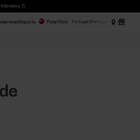
 híbridos 💪
 empresas
Suporte
Polar Flow
 de