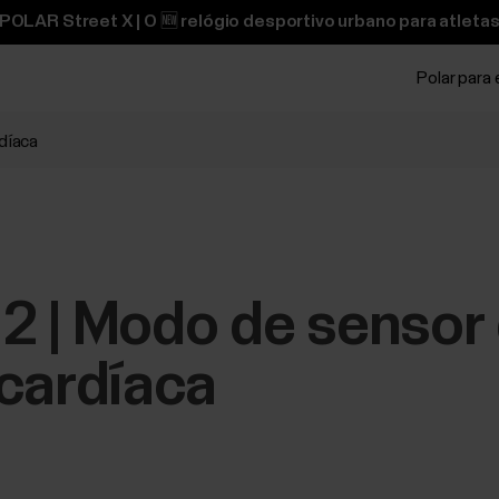
OLAR Street X | O 🆕 relógio desportivo urbano para atletas
Polar para
rdíaca
e 2 | Modo de sensor
 cardíaca