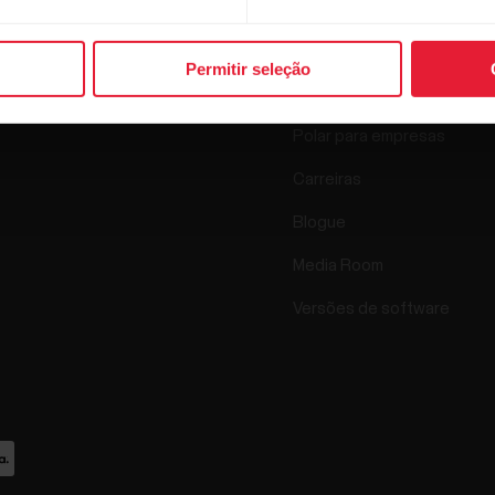
Relógios
Quem somos
Sensores
Permitir seleção
Science
Acessórios
Polar para empresas
Carreiras
Blogue
Media Room
Versões de software