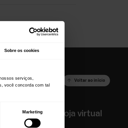
Sobre os cookies
nossos serviços,
Voltar ao início
os, você concorda com tal
Aplicações e
Loja virtual
Marketing
Serviços