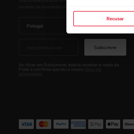
Subscreva a nossa newsletter quinzenal para
receber as novidades na sua caixa de correio.
Recusar
Ao clicar em Subscrever, aceita receber e-mails da
Polar e confirma que leu a nosso
Aviso de
privacidade.