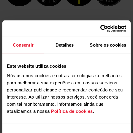
Consentir
Detalhes
Sobre os cookies
Este website utiliza cookies
Nós usamos cookies e outras tecnologias semelhantes
Personalize seu relógio com
para melhorar a sua experiência em nossos serviços,
pulseiras substituíveis
personalizar publicidade e recomendar conteúdo de seu
interesse. Ao utilizar nossos serviços, você concorda
As pulseiras substituíveis permitem personalizar seu relógio
com tal monitoramento. Informamos ainda que
de acordo com cada situação e estilo para que você possa
atualizamos a nossa
Política de cookies
.
usá-lo em todos os momentos e fazer o melhor uso do
monitoramento de atividade diária 24 horas, da medição
contínua da frequência cardíaca e do monitoramento do
Seleção