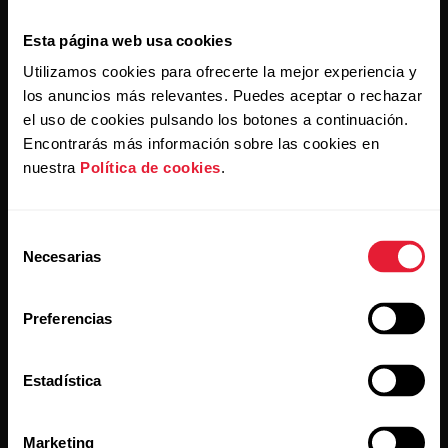
Esta página web usa cookies
Utilizamos cookies para ofrecerte la mejor experiencia y
los anuncios más relevantes. Puedes aceptar o rechazar
el uso de cookies pulsando los botones a continuación.
Al hacer clic en Suscribir, aceptas recibir correos
Encontrarás más información sobre las cookies en
electrónicos de Polar y confirmas que has leído nuestro
Aviso de privacidad.
nuestra
Política de cookies
.
Productos
Acerca de Polar
Selección
Necesarias
de
consentimiento
Relojes
Nuestra esencia
Preferencias
Sensores
La ciencia
Accesorios
Polar para empresas
Estadística
Empleos
Marketing