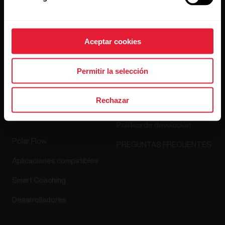
Blog
Media Room
Aceptar cookies
Lanzamientos de software
Permitir la selección
Aplicaciones y
Tienda online
Rechazar
servicios
Política de devolución
Polar Flow
PREGUNTAS FRECUENTES
Aplicaciones compatibles
Smart Coaching
Desarrolladores