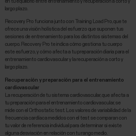
en tu equilibrio entre entrenamiento y recuperación a corto y
largo plazo.
Recovery Pro funciona junto con Training Load Pro, que te
ofrece una visión holística del esfuerzo que suponen tus
sesiones de entrenamiento para los distintos sistemas del
cuerpo. Recovery Pro te indica cómo gestiona tu cuerpo
este esfuerzo, y cómo afecta a tu preparación diaria para el
entrenamiento cardiovascular y la recuperación a corto y
largo plazo.
Recuperación y preparación para el entrenamiento
cardiovascular
La recuperación de tu sistema cardiovascular, que afecta a
tu preparación para el entrenamiento cardiovascular, se
mide con el Orthostatic test. Los valores de variabilidad de la
frecuencia cardíaca medidos con el test se comparan con
tu valor de referencia individual para determinar si existe
alguna desviación en relación con tu rango medio.