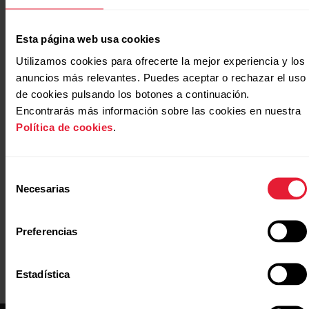
Recovery Pro o Nightly Recharge, ¿cuál es el más
Esta página web usa cookies
adecuado para mí?
Utilizamos cookies para ofrecerte la mejor experiencia y los
Orthostatic Test (Grit X Pro/Street X/Vantage V2)
anuncios más relevantes. Puedes aceptar o rechazar el uso
de cookies pulsando los botones a continuación.
Orthostatic Test (Grit X2 Pro/Vantage M3/Vantage
Encontrarás más información sobre las cookies en nuestra
V3)
Política de cookies
.
https://www.polar.com/img/static/whitepapers/pdf/pol
recovery-pro-white-paper.pdf
Selección
Necesarias
de
consentimiento
Preferencias
Estadística