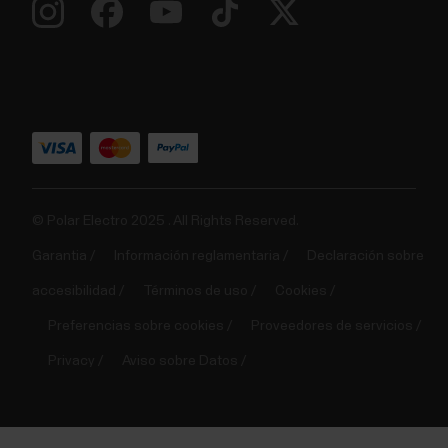
© Polar Electro 2025 . All Rights Reserved.
Garantia
Información reglamentaria
Declaración sobre
accesibilidad
Términos de uso
Cookies
Preferencias sobre cookies
Proveedores de servicios
Privacy
Aviso sobre Datos