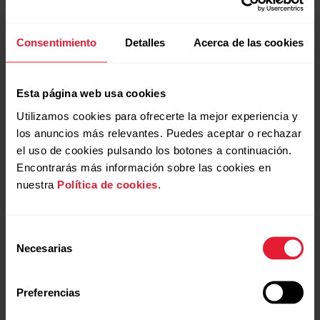
Primeros pasos con Polar
Primer entrenamiento con
Team Pro
Consentimiento
Detalles
Acerca de las cookies
Polar Team Pro
Esta página web usa cookies
Utilizamos cookies para ofrecerte la mejor experiencia y
los anuncios más relevantes. Puedes aceptar o rechazar
el uso de cookies pulsando los botones a continuación.
Encontrarás más información sobre las cookies en
nuestra
Política de cookies
.
Colocación y cuidados de
Polar Pro Sensor
Selección
Necesarias
de
consentimiento
Preferencias