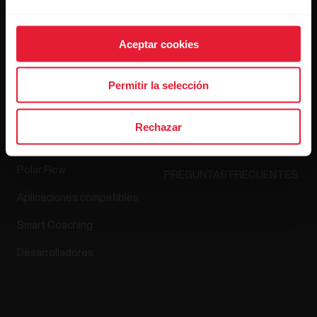
Media Room
Lanzamientos de software
Aceptar cookies
Permitir la selección
Aplicaciones y
Tienda online
servicios
Rechazar
Política de devolución
Polar Flow
PREGUNTAS FRECUENTES
Aplicaciones compatibles
Smart Coaching
Desarrolladores