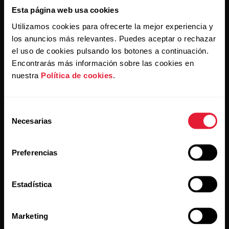
Esta página web usa cookies
Utilizamos cookies para ofrecerte la mejor experiencia y
los anuncios más relevantes. Puedes aceptar o rechazar
Al hacer clic en Suscribir, aceptas recibir correos
el uso de cookies pulsando los botones a continuación.
electrónicos de Polar y confirmas que has leído nuestro
Encontrarás más información sobre las cookies en
Aviso de privacidad.
nuestra
Política de cookies
.
Productos
Acerca de Polar
Selección
Necesarias
de
Relojes
Nuestra esencia
consentimiento
Preferencias
Sensores
La ciencia
Accesorios
Polar para empresas
Estadística
Empleos
Blog
Marketing