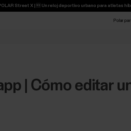
OLAR Street X | 🆕 Un reloj deportivo urbano para atletas híb
Polar pa
app | Cómo editar un