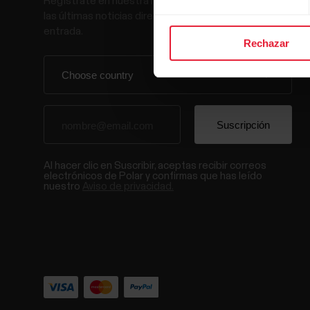
Regístrate en nuestra newsletter quincenal y recibe
las últimas noticias directamente en tu bandeja de
entrada.
Rechazar
Al hacer clic en Suscribir, aceptas recibir correos
electrónicos de Polar y confirmas que has leído
nuestro
Aviso de privacidad.