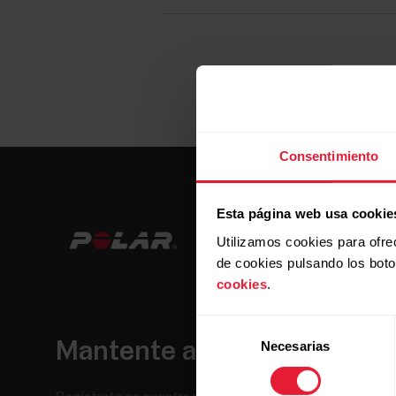
Consentimiento
Esta página web usa cookie
Utilizamos cookies para ofre
de cookies pulsando los bot
cookies
.
Selección
Mantente al día.
Necesarias
de
consentimiento