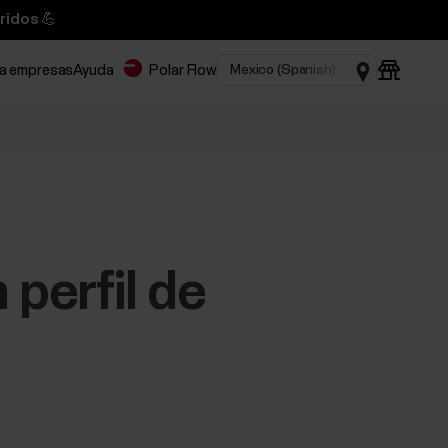
ridos 💪
ra empresas
Ayuda
Polar Flow
 perfil de