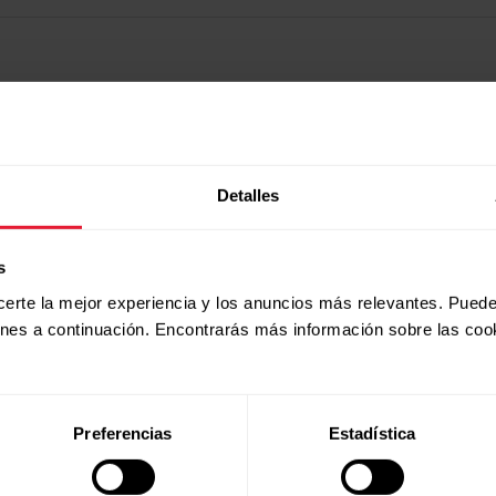
Detalles
s
certe la mejor experiencia y los anuncios más relevantes. Puede
ones a continuación. Encontrarás más información sobre las coo
Productos
Acerca de
Preferencias
Estadística
Polar