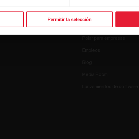
Relojes
Nuestra esencia
Sensores
Permitir la selección
La ciencia
Accesorios
Polar para empresas
Empleos
Blog
Media Room
Lanzamientos de software