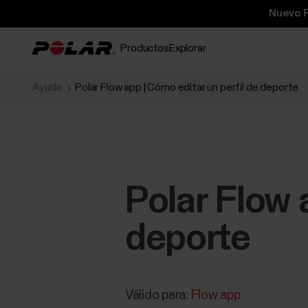
Nuevo P
Productos
Explorar
Ayuda
Polar Flow app | Cómo editar un perfil de deporte
Polar Flow 
deporte
Válido para:
Flow app