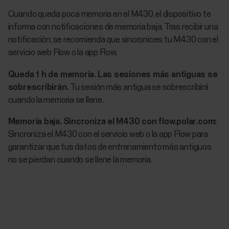
Cuando queda poca memoria en el M430, el dispositivo te
informa con notificaciones de memoria baja. Tras recibir una
notificación, se recomienda que sincronices tu M430 con el
servicio web Flow o la app Flow.
Queda 1 h de memoria. Las sesiones más antiguas se
sobrescribirán.
Tu sesión más antigua se sobrescribirá
cuando la memoria se llene.
Memoria baja. Sincroniza el M430 con flow.polar.com:
Sincroniza el M430 con el servicio web o la app Flow para
garantizar que tus datos de entrenamiento más antiguos
no se pierdan cuando se llene la memoria.