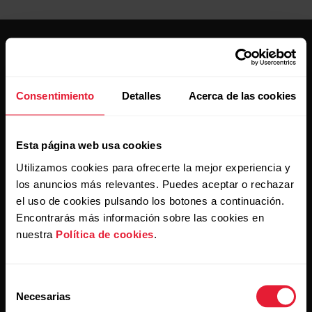
Consentimiento
Detalles
Acerca de las cookies
Mantente al día.
Esta página web usa cookies
Regístrate en nuestra newsletter quincenal y recibe
Utilizamos cookies para ofrecerte la mejor experiencia y
las últimas noticias directamente en tu bandeja de
los anuncios más relevantes. Puedes aceptar o rechazar
entrada.
el uso de cookies pulsando los botones a continuación.
Encontrarás más información sobre las cookies en
nuestra
Política de cookies
.
Selección
Necesarias
de