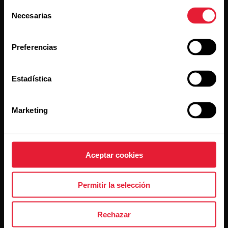
Selección
Necesarias
de
consentimiento
Preferencias
Al hacer clic en Suscribir, aceptas recibir correos
electrónicos de Polar y confirmas que has leído nuestro
Estadística
Aviso de privacidad.
Marketing
Productos
Acerca de Polar
Relojes
Nuestra esencia
Aceptar cookies
Sensores
La ciencia
Permitir la selección
Accesorios
Polar para empresas
Empleos
Rechazar