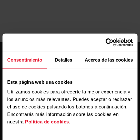
Consentimiento
Detalles
Acerca de las cookies
Esta página web usa cookies
Mantente al día.
Utilizamos cookies para ofrecerte la mejor experiencia y
los anuncios más relevantes. Puedes aceptar o rechazar
el uso de cookies pulsando los botones a continuación.
Regístrate en nuestra newsletter quincenal y recibe
las últimas noticias directamente en tu bandeja de
Encontrarás más información sobre las cookies en
entrada.
nuestra
Política de cookies
.