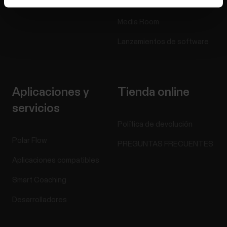
Blog
Media Room
Lanzamientos de software
Aplicaciones y
Tienda online
servicios
Política de devolución
Polar Flow
PREGUNTAS FRECUENTES
Aplicaciones compatibles
Smart Coaching
Desarrolladores