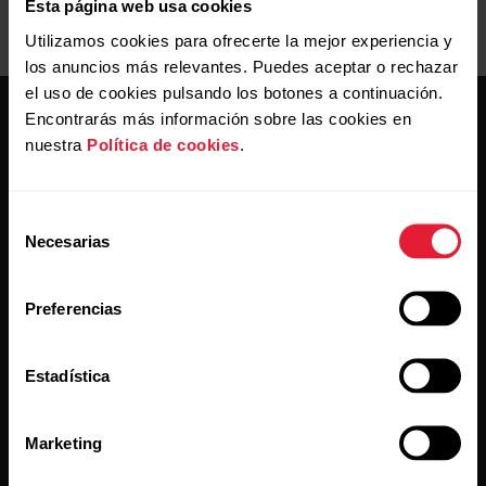
Esta página web usa cookies
Utilizamos cookies para ofrecerte la mejor experiencia y
los anuncios más relevantes. Puedes aceptar o rechazar
el uso de cookies pulsando los botones a continuación.
Encontrarás más información sobre las cookies en
nuestra
Política de cookies
.
Selección
Mantente al día.
Necesarias
de
consentimiento
Regístrate en nuestra newsletter quincenal y recibe
Preferencias
las últimas noticias directamente en tu bandeja de
entrada.
Estadística
Marketing