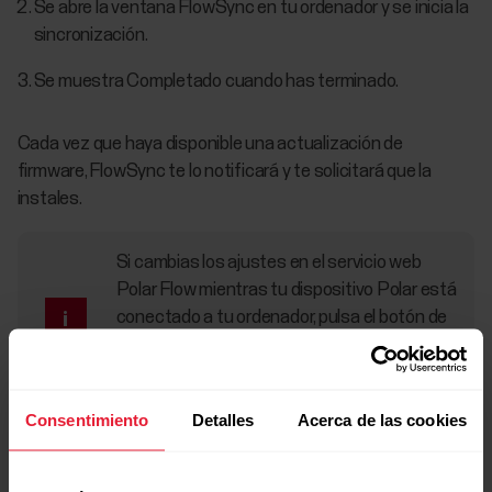
Se abre la ventana FlowSync en tu ordenador y se inicia la
sincronización.
Se muestra Completado cuando has terminado.
Cada vez que haya disponible una actualización de
firmware, FlowSync te lo notificará y te solicitará que la
instales.
Si cambias los ajustes en el servicio web
Polar Flow mientras tu dispositivo Polar está
conectado a tu ordenador, pulsa el botón de
sincronización en FlowSync para transferir
los ajustes a tu dispositivo Polar.
Consentimiento
Detalles
Acerca de las cookies