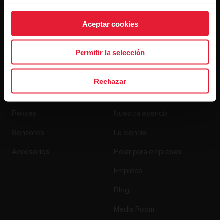
Aceptar cookies
Al hacer clic en Suscribir, aceptas recibir correos
electrónicos de Polar y confirmas que has leído nuestro
Aviso de privacidad.
Permitir la selección
Rechazar
Productos
Acerca de Polar
Relojes
Nuestra esencia
Sensores
La ciencia
Accesorios
Polar para empresas
Empleos
Blog
Media Room