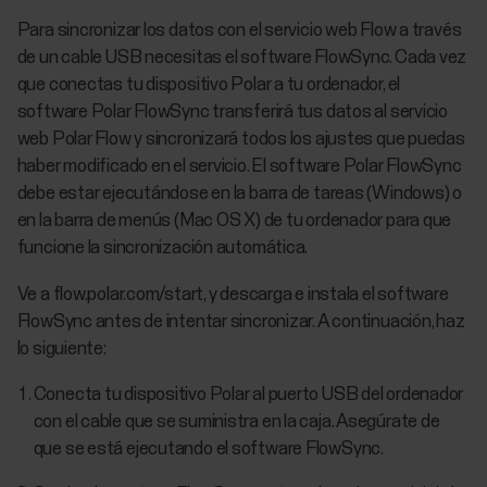
Para sincronizar los datos con el servicio web Flow a través
de un cable USB necesitas el software FlowSync. Cada vez
que conectas tu dispositivo Polar a tu ordenador, el
software Polar FlowSync transferirá tus datos al servicio
web Polar Flow y sincronizará todos los ajustes que puedas
haber modificado en el servicio. El software Polar FlowSync
debe estar ejecutándose en la barra de tareas (Windows) o
en la barra de menús (Mac OS X) de tu ordenador para que
funcione la sincronización automática.
Ve a flow.polar.com/start, y descarga e instala el software
FlowSync antes de intentar sincronizar. A continuación, haz
lo siguiente:
Conecta tu dispositivo Polar al puerto USB del ordenador
con el cable que se suministra en la caja. Asegúrate de
que se está ejecutando el software FlowSync.