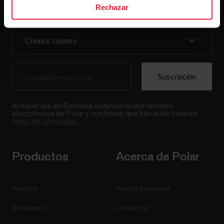
Rechazar
entrada.
Al hacer clic en Suscribir, aceptas recibir correos
electrónicos de Polar y confirmas que has leído nuestro
Aviso de privacidad.
Productos
Acerca de Polar
Relojes
Nuestra esencia
Sensores
La ciencia