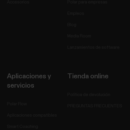
Accesorios
Polar para empresas
Empleos
Blog
Media Room
Lanzamientos de software
Aplicaciones y
Tienda online
servicios
Política de devolución
Polar Flow
PREGUNTAS FRECUENTES
Aplicaciones compatibles
Smart Coaching