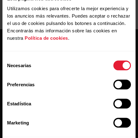
Utilizamos cookies para ofrecerte la mejor experiencia y
los anuncios más relevantes. Puedes aceptar o rechazar
el uso de cookies pulsando los botones a continuación.
Encontrarás más información sobre las cookies en
nuestra
Política de cookies
.
Selección
Necesarias
de
consentimiento
Mantente al día.
Preferencias
Regístrate en nuestra newsletter quincenal y recibe
las últimas noticias directamente en tu bandeja de
Estadística
entrada.
Marketing