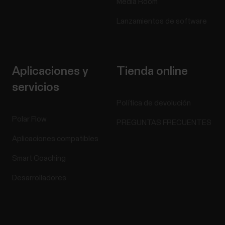
Media Room
Lanzamientos de software
Aplicaciones y
Tienda online
servicios
Política de devolución
Polar Flow
PREGUNTAS FRECUENTES
Aplicaciones compatibles
Smart Coaching
Desarrolladores