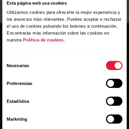
Esta página web usa cookies
Utilizamos cookies para ofrecerte la mejor experiencia y
los anuncios más relevantes. Puedes aceptar o rechazar
el uso de cookies pulsando los botones a continuación.
Encontrarás más información sobre las cookies en
nuestra
Política de cookies
.
Selección
Necesarias
Mantente al día.
de
consentimiento
Regístrate en nuestra newsletter quincenal y recibe
Preferencias
las últimas noticias directamente en tu bandeja de
entrada.
Estadística
Marketing