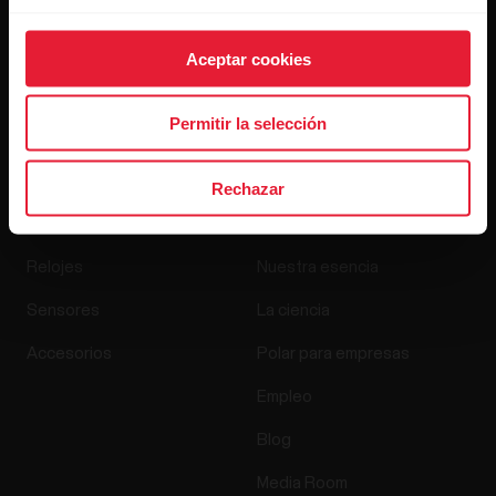
Aceptar cookies
Al hacer clic en Suscribir, aceptas recibir correos
electrónicos de Polar y confirmas que has leído nuestro
Aviso de privacidad.
Permitir la selección
Rechazar
Productos
Acerca de Polar
Relojes
Nuestra esencia
Sensores
La ciencia
Accesorios
Polar para empresas
Empleo
Blog
Media Room