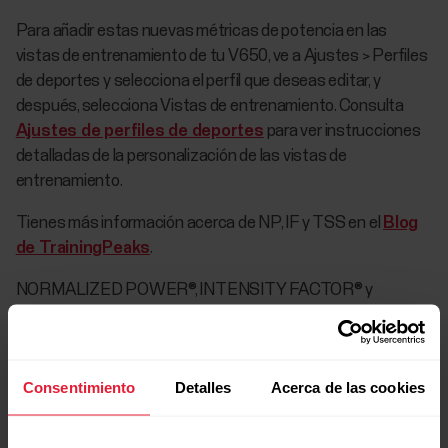
Para añadir estas nuevas métricas de potencia en las
vistas de entrenamiento de tu V650, ve a Ajustes > Perfiles
de deportes y selecciona el perfil que deseas editar, y
después, selecciona Vistas de entrenamiento. Consulta
Ajustes de perfiles de deportes
para ver instrucciones
detalladas de la personalización de las vistas de
entrenamiento.
Tienes más información acerca de NP, IF y TSS en el
Blog
de TrainingPeaks
.
NORMALIZED POWER®, INTENSITY FACTOR® y
TRAINING STRESS SCORE® son marcas de
TrainingPeaks, LLC y se utilizan con su permiso. Más
información en
http://www.trainingpeaks.com
.
Consentimiento
Detalles
Acerca de las cookies