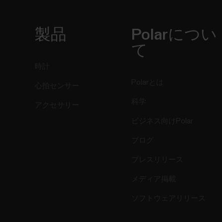
製品
Polarについ
て
時計
Polarとは
心拍センサー
科学
アクセサリー
ビジネス向けPolar
ブログ
プレスリリース
メディア掲載
ソフトウェアリリース