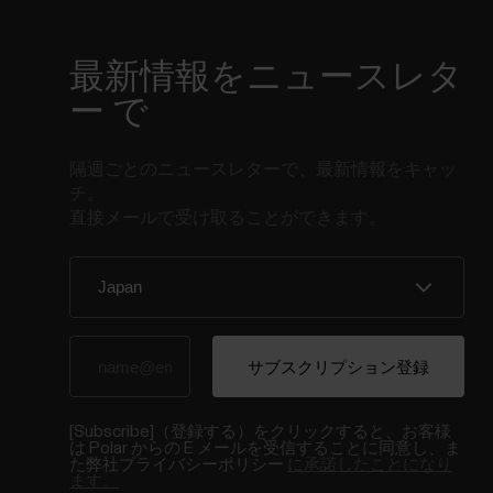
最新情報をニュースレタ
ー で
隔週ごとのニュースレターで、最新情報をキャッ
チ。
直接メールで受け取ることができます。
[Subscribe]（登録する）をクリックすると、お客様
は Polar からの E メールを受信することに同意し、ま
た弊社プライバシーポリシー
に承諾したことになり
ます。