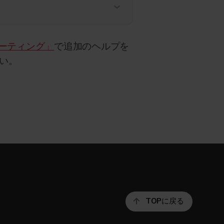
シューティング」
で追加のヘルプを
い。
TOPに戻る