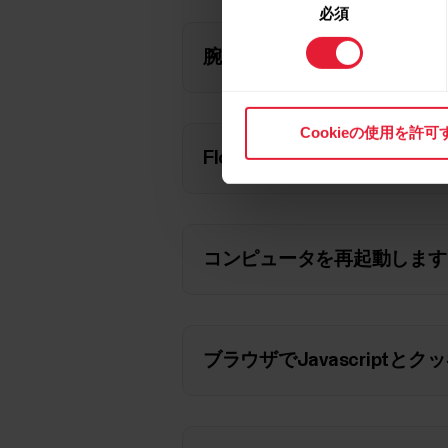
必須
意
の
腕時計を再起動する
選
択
Cookieの使用を許可
FlowSyncを再起動します
コンピュータを再起動します
ブラウザでJavascriptと