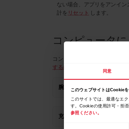
ない場合、アプリをアンイン
計を
リセット
します。
コンピュータに
コンピュータによる腕時計の設
するには？」
の手順を使用して
同意
腕時計とケーブルの充電接点
このウェブサイトはCookie
このサイトでは、最適なエク
す。Cookieの使用許可・
参照ください。
充電ケーブルが機能している
同