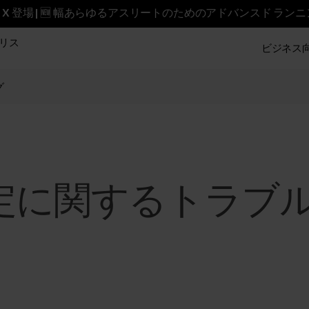
reet X 登場 | 🆕 幅あらゆるアスリートのためのアドバンスド ラン
リス
ビジネス向け
グ
eの設定に関するトラ