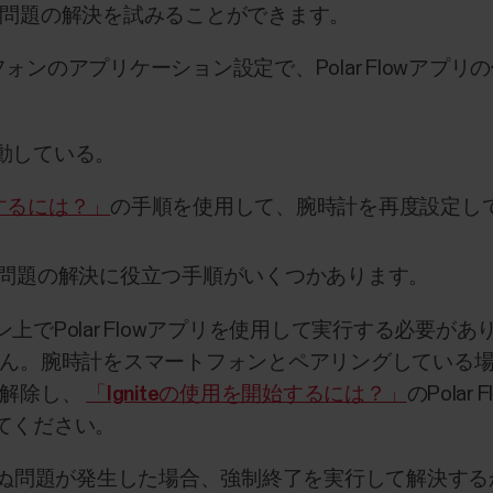
て問題の解決を試みることができます。
フォンのアプリケーション設定で、Polar Flowアプ
動している。
始するには？」
の手順を使用して、腕時計を再度設定し
問題の解決に役立つ手順がいくつかあります。
上でPolar Flowアプリを使用して実行する必要が
われません。腕時計をスマートフォンとペアリングしてい
グを解除し、
「Igniteの使用を開始するには？」
のPola
てください。
期せぬ問題が発生した場合、強制終了を実行して解決す