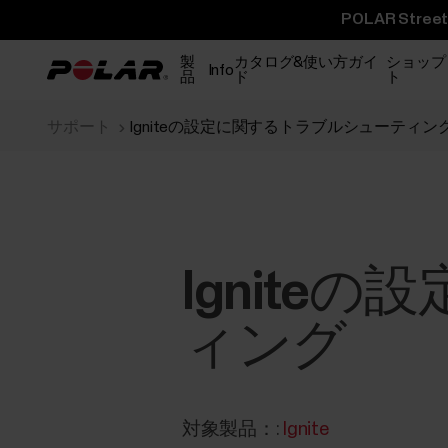
POLAR St
製
カタログ&使い方ガイ
ショップ
Info
品
ド
ト
サポート
Igniteの設定に関するトラブルシューティン
Ignit
ィング
対象製品：:
Ignite