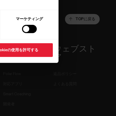
マーケティング
TOPに戻る
アプリ＆サ
ウェブスト
ookieの使用を許可する
ービス
ア
Polar Flow
返品ポリシー
対応アプリ
よくある質問
Smart Coaching
開発者