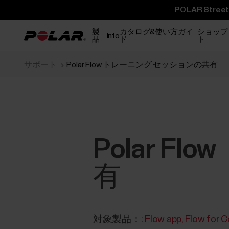
POLAR St
製
カタログ&使い方ガイ
ショップ
Info
品
ド
ト
サポート
Polar Flow トレーニング セッションの共有
Polar 
有
対象製品：:
Flow app
Flow for 