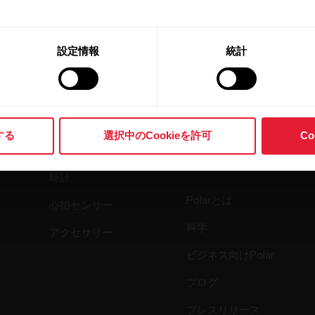
設定情報
統計
製品
Polarについ
する
選択中のCookieを許可
C
て
時計
Polarとは
心拍センサー
科学
アクセサリー
ビジネス向けPolar
ブログ
プレスリリース