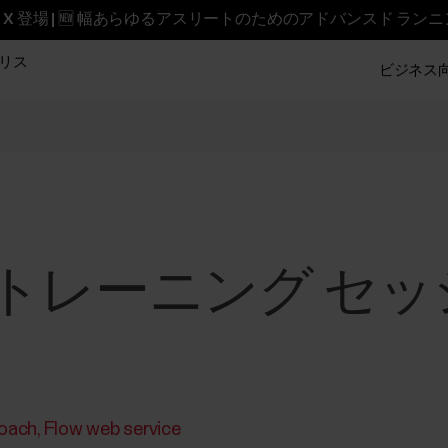
reet X 登場 | 🆕 幅あらゆるアスリートのためのアドバンスド ラン
リス
ビジネス向け
Flow トレーニング 
Coach
Flow web service