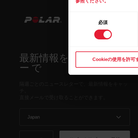
参照ください。
同
必須
意
の
選
択
最新情報をニュースレタ
Cookieの使用を許可
ー で
隔週ごとのニュースレターで、最新情報をキャッ
チ。
直接メールで受け取ることができます。