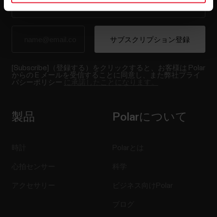
[Subscribe]（登録する）をクリックすると、お客様は Polar
からの E メールを受信することに同意し、また弊社プライ
バシーポリシー
に承諾したことになります。
製品
Polarについて
時計
Polarとは
心拍センサー
科学
アクセサリー
ビジネス向けPolar
ブログ