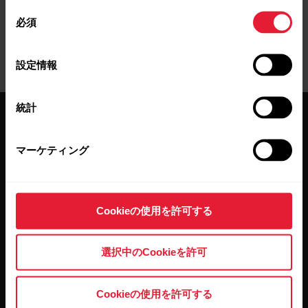
同
必須
意
の
選
設定情報
択
統計
マーケティング
最新情報をニュースレター
Cookieの使用を許可する
で
選択中のCookieを許可
隔週ごとのニュースレターで、最新情報をキャッチ。
直接メールで受け取ることができます。
Cookieの使用を許可する