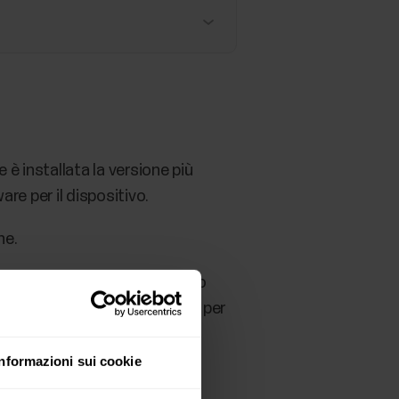
 è installata la versione più
re per il dispositivo.
ne.
tazioni dell'applicazione dello
l rilevamento della posizione per
Informazioni sui cookie
o.