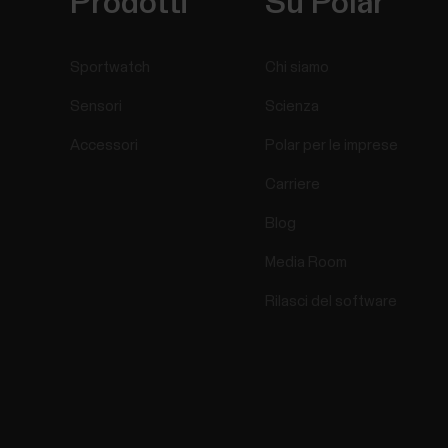
Prodotti
Su Polar
Sportwatch
Chi siamo
Sensori
Scienza
Accessori
Polar per le imprese
Carriere
Blog
Media Room
Rilasci del software