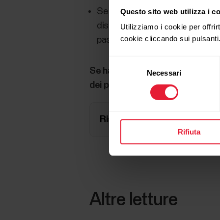
Se hai più dispositivi Polar in 
Questo sito web utilizza i c
dispositivo attivo nell'app. In 
Utilizziamo i cookie per offrir
cookie cliccando sui pulsanti
passa a Dispositivi e seleziona 
Selezione
Se hai completato tutti i passag
Necessari
del
dei problemi seguendo queste in
consenso
Risoluzione dei problemi di 
Rifiuta
Altre letture