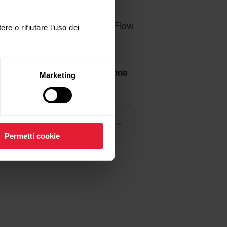
selezionato Polar Loop come
al dispositivo. Nell'app Polar Flow
ere o rifiutare l’uso dei
zazione, continua la risoluzione
Marketing
Permetti cookie