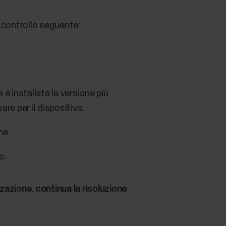
i controllo seguente:
 è installata la versione più
re per il dispositivo.
ne.
o.
zazione, continua la risoluzione