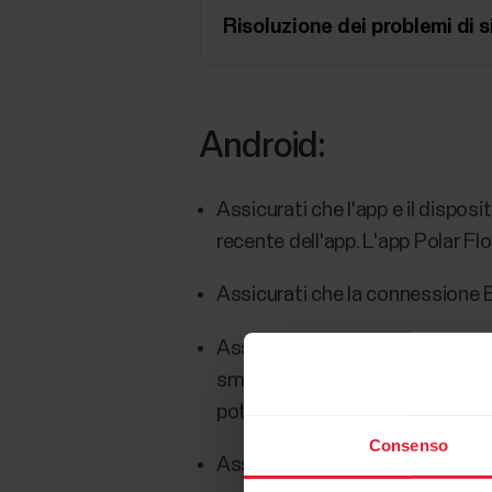
Risoluzione dei problemi di 
Android:
Assicurati che l'app e il disposi
recente dell'app. L'app Polar Fl
Assicurati che la connessione B
Assicurati che il rilevamento del
smartphone. Su Android 6 e nei d
poter eseguire la ricerca dei dis
Consenso
Assicurati che l'app Polar Flow 