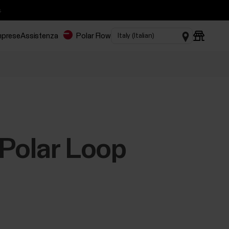

imprese
Assistenza
Polar Flow
a Polar Loop