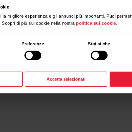
uso compatibili con l'app Polar Flow, assicurati di avere 
ookie
questo modo, l'app Polar Flow sarà in grado di connettersi 
ti la migliore esperienza e gli annunci più importanti. Puoi permett
. Scopri di più sui cookie nella nostra
politica sui cookie
.
Polar Loop, quindi torna al menu principale.
gi precedenti ma riscontri ancora problemi di sincroniz
Preferenze
Statistiche
dicazioni:
sincronizzazione con l'app Polar Flow per Android
Accetta selezionati