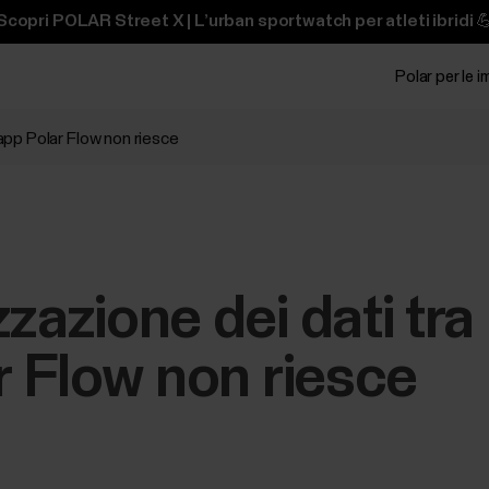
Scopri POLAR Street X | L’urban sportwatch per atleti ibridi 
Polar per le 
'app Polar Flow non riesce
zzazione dei dati tr
ar Flow non riesce