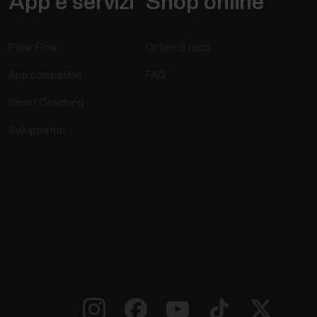
App e servizi
Shop online
Polar Flow
Criteri di reso
App compatibili
FAQ
Smart Coaching
Sviluppatori