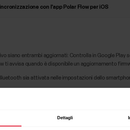
sincronizzazione con l'app Polar Flow per iOS
tivo siano entrambi aggiornati: Controlla in Google Play se
ow ti avvisa quando è disponibile un aggiornamento firmwa
luetooth sia attivata nelle impostazioni dello smartpho
la posizione sia abilitato per l'app Polar Flow nelle impos
ispositivi più recenti è necessaria l'autorizzazione per i
positivi Bluetooth.
Dettagli
sia in esecuzione sullo smartphone e tienila in primo pian