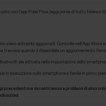
ato con l'app Polar Flow, leggi prima di tutto l'elenco d
tivo siano entrambi aggiornati: Controlla nell'App Store se
ow ti avvisa quando è disponibile un aggiornamento firmwa
luetooth sia attivata nelle impostazioni dello smartpho
sia in esecuzione sullo smartphone e tienila in primo pian
gi precedenti ma riscontri ancora problemi di sincroniz
dicazioni: