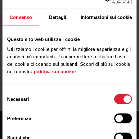
Altre letture
Consenso
Dettagli
Informazioni sui cookie
Gestione dei preferiti e degli obiettivi di
allenamento in Polar Flow
Questo sito web utilizza i cookie
Come si crea un obiettivo di allenamento nel
Utilizziamo i cookie per offrirti la migliore esperienza e gli
servizio Web Polar Flow?
annunci più importanti. Puoi permettere o rifiutare l’uso
dei cookie cliccando sui pulsanti. Scopri di più sui cookie
nella nostra
politica sui cookie
.
Selezione
Necessari
del
consenso
Preferenze
Statistiche