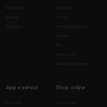
Sportwatch
Chi siamo
Sensori
Scienza
Accessori
Polar per le imprese
Carriere
Blog
Media Room
Rilasci del software
App e servizi
Shop online
Polar Flow
Criteri di reso