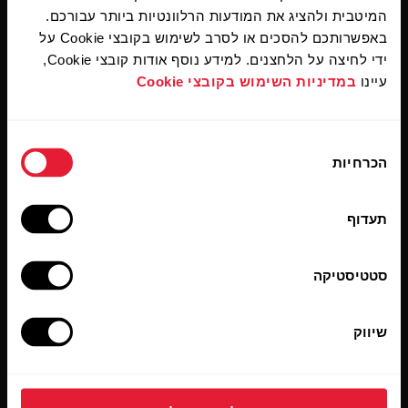
המיטבית ולהציג את המודעות הרלוונטיות ביותר עבורכם.
באפשרותכם להסכים או לסרב לשימוש בקובצי Cookie על
ידי לחיצה על הלחצנים. למידע נוסף אודות קובצי Cookie,
עיינו
במדיניות השימוש בקובצי Cookie
לחיצה על 'להרשמה' מהווה אישור לקבלת הודעות אימייל מ-Polar‏ ולכך
שקראתם את
מדיניות הפרטיות שלנו.
בחירת
מוצרים
מידע על ‏Polar
הכרחיות
הסכמה
תעדוף
שעונים
מי אנחנו
חיישנים
המדע
סטטיסטיקה
אביזרים
Polar לעסקים
קריירה
שיווק
בלוג
Media Room