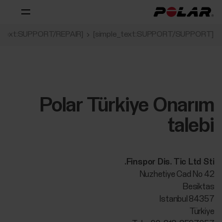
[simple_text:SUPPORT/REPAIR]
[simple_text:SUPPORT/SUPPORT]
Polar Türkiye Onarım
talebi
Finspor Dis. Tic Ltd Sti.
Nuzhetiye Cad No 42
Besiktas
Istanbul 84357
Türkiye