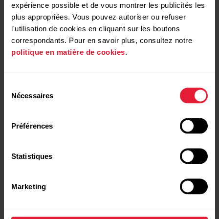
expérience possible et de vous montrer les publicités les
plus appropriées. Vous pouvez autoriser ou refuser
l'utilisation de cookies en cliquant sur les boutons
Vérifiez que les contacts de charge de votre
montre et du câble sont propres
correspondants. Pour en savoir plus, consultez notre
politique en matière de cookies
.
Sélection
Vérifiez que le câble de charge fonctionne
Nécessaires
du
consentement
Préférences
Redémarrez votre montre
Statistiques
Redémarrez FlowSync.
Marketing