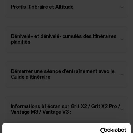
Profils Itinéraire et Altitude
Dénivelé+ et dénivelé- cumulés des itinéraires
planifiés
Démarrer une séance d’entraînement avec le
Guide d’itinéraire
Informations à l’écran sur Grit X2 / Grit X2 Pro /
Vantage M3 / Vantage V3 :