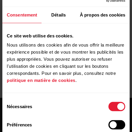
Informations à l’écran sur Grit X Pro / Pacer Pro /
Vantage V2
Consentement
Détails
À propos des cookies
Ce site web utilise des cookies.
Informations à l’écran sur Street X
Nous utilisons des cookies afin de vous offrir la meilleure
expérience possible et de vous montrer les publicités les
plus appropriées. Vous pouvez autoriser ou refuser
l'utilisation de cookies en cliquant sur les boutons
correspondants. Pour en savoir plus, consultez notre
politique en matière de cookies
.
Sélection
Nécessaires
du
consentement
Préférences