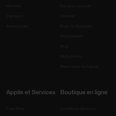
Montres
À propos de nous
Capteurs
Science
Accessoires
Polar for Business
Recrutement
Blog
Media Room
Mises à jour du logiciel
Applis et Services
Boutique en ligne
Polar Flow
Conditions de retour