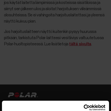
jos käytät laitetta lämpimissä ja kosteissa sisätiloissa ja
siirryt sen jälkeen ulos ja aloitat harjoituksen viileämmissä
olosuhteissa. Se ei vahingoita harjoituslaitettasi, ja yleensä
näyttö kuivuu pian.
Jos harjoituslaitteen näyttö kuitenkin pysyy huurussa
pitkään, tarkistuta Polar-laitteesi vesitiiviys valtuutetussa
Polar-huoltopisteessä. Lue lisätietoja
tältä sivulta
.