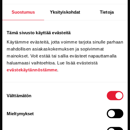
Pysy ajan tasalla.
Suostumus
Yksityiskohdat
Tietoja
Tilaa uutiskirjeemme, niin saat
Tämä sivusto käyttää evästeitä
uusinta tietoa suoraan sähköpostiisi.
Käytämme evästeitä, jotta voimme tarjota sinulle parhaan
mahdollisen asiakaskokemuksen ja sopivimmat
mainokset. Voit estää tai sallia evästeet napauttamalla
haluamaasi vaihtoehtoa. Lue lisää evästeistä
evästekäytännöstämme
.
Suostumuksen
Kun klikkaat Tilaa-painiketta, suostut samalla
Välttämätön
vastaanottamaan sähköpostia Polarilta ja vahvistat
valinta
lukeneesi
tietosuojakäytäntömme.
Mieltymykset
Tuotteet
Tietoa Polarista