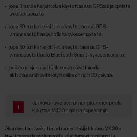
jopa 8 tuntia harjoittelua käytettäessä GPS:ää ja optista
sykesensoria tai
jopa 30 tuntia harjoittelua käytettäessä GPS-
virransäästötilaa ja optista sykesensoria tai
jopa 50 tuntia harjoittelua käytettäessä GPS-
virransäästötilaa ja Bluetooth Smart ‑sykesensoria tai
pelkässä ajannäyttötilassa ja päivittäisellä
aktiivisuusmittarilla käyttöaika on noin 20 päivää.
Jatkuvan sykeseurannan pitäminen päällä
kuluttaa M430:n akkua nopeammin.
Akun kestoon vaikuttavat monet tekijät, kuten M430:n
käyttöympäristön lämpötila, käyttämäsi toiminnot ja