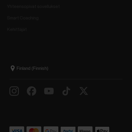
Yhteensopivat sovellukset
Smart Coaching
Kehittäjät