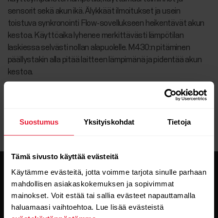
sensorit sekä akun ikä. Älykkäät ilmoitukset ja usein
toistuva synkronointi Flow-sovellukseen heikentävät akun
kestoa. Käyttöaika lyhenee merkittävästi lämpötilan
laskiessa selvästi nollan alapuolelle. M430:n pitäminen
päällystakin alla pitää laitteen lämpimänä ja pidentää akun
kestoa.
Suostumus
Yksityiskohdat
Tietoja
Tämä sivusto käyttää evästeitä
Käytämme evästeitä, jotta voimme tarjota sinulle parhaan
mahdollisen asiakaskokemuksen ja sopivimmat
mainokset. Voit estää tai sallia evästeet napauttamalla
haluamaasi vaihtoehtoa. Lue lisää evästeistä