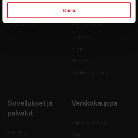
Kellot
Keitä olemme
Kiellä
Sensorit
Science
Lisävarusteet
Polar yrityksille
Työpaikat
Blogi
Media Room
Ohjelmistojulkaisut
Sovellukset ja
Verkkokauppa
palvelut
Palautuskäytäntö
Polar Flow
FAQ