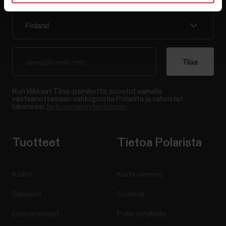
Kun klikkaat Tilaa-painiketta, suostut samalla
vastaanottamaan sähköpostia Polarilta ja vahvistat
lukeneesi
tietosuojakäytäntömme.
Tuotteet
Tietoa Polarista
Kellot
Keitä olemme
Sensorit
Science
Lisävarusteet
Polar yrityksille