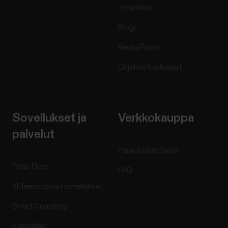
Työpaikat
Blogi
Media Room
Ohjelmistojulkaisut
Sovellukset ja
Verkkokauppa
palvelut
Palautuskäytäntö
Polar Flow
FAQ
Yhteensopivat sovellukset
Smart Coaching
Kehittäjät