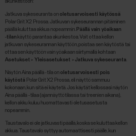
akunkestoon:
Jatkuva sykeseuranta on
oletusarvoisesti käytössä
Polar Grit X2 Prossa. Jatkuvan sykeseurannan pitäminen
päällä kuluttaa akkua nopeammin.
Päällä vain yöaikaan
‑tilan
käyttö parantaa akunkestoa. Voit ottaa kellon
jatkuvan sykeseurannan käyttöön, poistaa sen käytöstä tai
ottaa sen käyttöön vain yöaikaan siirtymällä kohtaan
Asetukset
>
Yleisasetukset
>
Jatkuva sykeseuranta
.
Näytön Aina päällä ‑tila on
oletusarvoisesti pois
käytöstä
Polar Grit X2 Prossa, eli näyttö sammuu
kokonaan, kun sitä ei käytetä. Jos käytät kellossasi näytön
Aina päällä ‑tilaa (ajannäyttötilassa tai treenien aikana),
kellon akku kuluu huomattavasti oletusasetusta
nopeammin.
Taustavalo ei ole jatkuvasti päällä, koska se kuluttaa kellon
akkua. Taustavalo syttyy automaattisesti päälle, kun