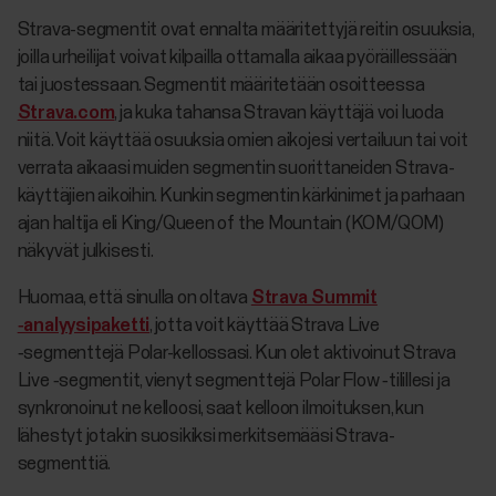
Strava-segmentit ovat ennalta määritettyjä reitin osuuksia,
joilla urheilijat voivat kilpailla ottamalla aikaa pyöräillessään
tai juostessaan. Segmentit määritetään osoitteessa
Strava.com
, ja kuka tahansa Stravan käyttäjä voi luoda
niitä. Voit käyttää osuuksia omien aikojesi vertailuun tai voit
verrata aikaasi muiden segmentin suorittaneiden Strava-
käyttäjien aikoihin. Kunkin segmentin kärkinimet ja parhaan
ajan haltija eli King/Queen of the Mountain (KOM/QOM)
näkyvät julkisesti.
Huomaa, että sinulla on oltava
Strava Summit
‑analyysipaketti
, jotta voit käyttää Strava Live
‑segmenttejä Polar-kellossasi. Kun olet aktivoinut Strava
Live ‑segmentit, vienyt segmenttejä Polar Flow ‑tilillesi ja
synkronoinut ne kelloosi, saat kelloon ilmoituksen, kun
lähestyt jotakin suosikiksi merkitsemääsi Strava-
segmenttiä.