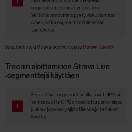
Alamäkiä ja muita jyrkästi laskevia
segmenttejä ei enää synkronoida.
Valitettavasti emme pysty vaikuttamaan
siihen, mitkä segmentit määritetään
vaarallisiksi.
Saat lisätietoja Strava-segmenteistä
Strava-tuesta
.
Treenin aloittaminen Strava Live
‑segmenttejä käyttäen
Strava Live ‑segmentit edellyttävät GPS:ää.
Varmista, että GPS on asetettu päälle niissä
juoksu- ja pyöräilylajiprofiileissa, joita haluat
käyttää.