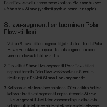
Polar Flow ‑sovelluksessa mene kohtaan
Yleisasetukset
> Yhdistä > Strava (yhdistä pyyhkäisemällä nappia)
.
Strava-segmenttien tuominen Polar
Flow ‑tilillesi
Valitse Strava-tililtäsi segmentit, jotka haluat tuoda Polar
Flow’n Suosikkeihin, napsauttamalla segmentin nimen
vieressä olevaa tähtikuvaketta.
Tuo valitut Strava Live ‑segmentit Polar Flow ‑tilillesi
napsauttamalla Polar Flow ‑verkkopalvelun Suosikit-
sivulla nappia
Päivitä Strava Live ‑segmentit
.
Kellossa voi olla kerrallaan enintään 100 suosikkia. Valitse
kelloon siirrettävät segmentit napsauttamalla
Strava
Live ‑segmentit
‑luettelon vasemmalla puolella olevia
valintaruutuja, jolloin ne siirtyvät oikealla puolella olevaan