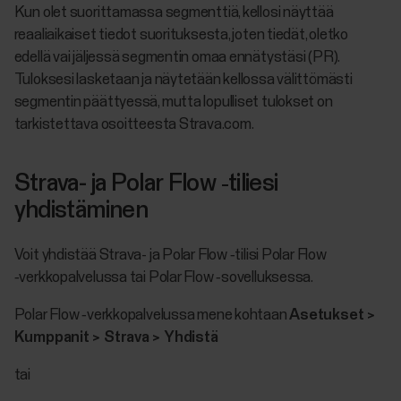
Kun olet suorittamassa segmenttiä, kellosi näyttää
reaaliaikaiset tiedot suorituksesta, joten tiedät, oletko
edellä vai jäljessä segmentin omaa ennätystäsi (PR).
Tuloksesi lasketaan ja näytetään kellossa välittömästi
segmentin päättyessä, mutta lopulliset tulokset on
tarkistettava osoitteesta Strava.com.
Strava- ja Polar Flow ‑tiliesi
yhdistäminen
Voit yhdistää Strava- ja Polar Flow ‑tilisi Polar Flow
‑verkkopalvelussa tai Polar Flow ‑sovelluksessa.
Polar Flow ‑verkkopalvelussa mene kohtaan
Asetukset >
Kumppanit > Strava > Yhdistä
tai