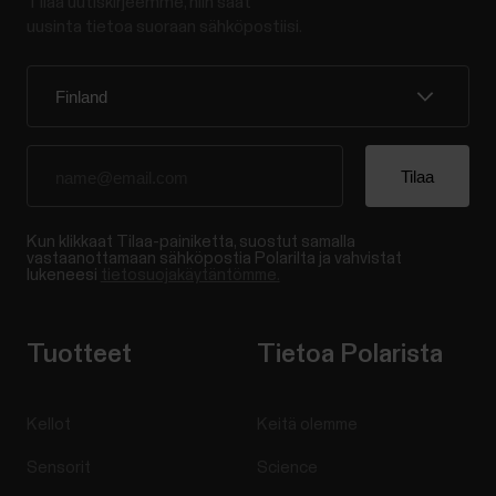
Tilaa uutiskirjeemme, niin saat
uusinta tietoa suoraan sähköpostiisi.
Kun klikkaat Tilaa-painiketta, suostut samalla
vastaanottamaan sähköpostia Polarilta ja vahvistat
lukeneesi
tietosuojakäytäntömme.
Tuotteet
Tietoa Polarista
Kellot
Keitä olemme
Sensorit
Science