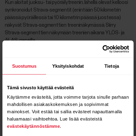
Kun aloitat juoksu- tai pyöräilytreenin, lähellä olevat kelloosi
synkronoidut Strava-segmentit (enintään 50 kilometrin
päässä pyöräillessä tai 10 kilometrin päässä juostessa)
näkyvät Strava-segmenttien treeninäkymässä. Siirry
Strava-segmenttien näkymään treenien aikana YLÖS- ja
ALAS-napeilla.
Suostumus
Yksityiskohdat
Tietoja
Tämä sivusto käyttää evästeitä
Käytämme evästeitä, jotta voimme tarjota sinulle parhaan
mahdollisen asiakaskokemuksen ja sopivimmat
mainokset. Voit estää tai sallia evästeet napauttamalla
haluamaasi vaihtoehtoa. Lue lisää evästeistä
evästekäytännöstämme
.
Kun lähestyt segmenttiä (eli kun olet enintään 200 metrin