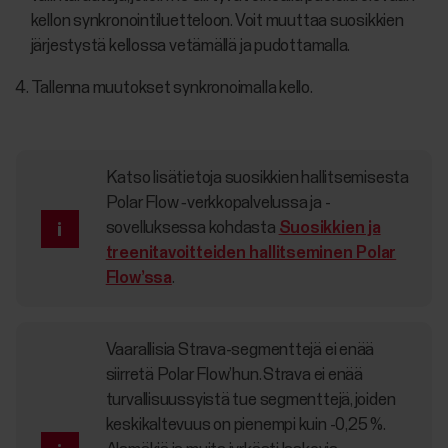
kellon synkronointiluetteloon. Voit muuttaa suosikkien
järjestystä kellossa vetämällä ja pudottamalla.
Tallenna muutokset synkronoimalla kello.
Katso lisätietoja suosikkien hallitsemisesta
Polar Flow ‑verkkopalvelussa ja -
sovelluksessa kohdasta
Suosikkien ja
treenitavoitteiden hallitseminen Polar
Flow’ssa
.
Vaarallisia Strava-segmenttejä ei enää
siirretä Polar Flow’hun. Strava ei enää
turvallisuussyistä tue segmenttejä, joiden
keskikaltevuus on pienempi kuin -0,25 %.