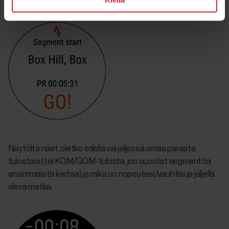
Näytöltä näet, oletko edellä vai jäljessä omaa parasta
tulostasi (tai KOM/QOM-tulosta, jos suoritat segmenttiä
ensimmäistä kertaa) ja mikä on nopeutesi/vauhtisi ja jäljellä
oleva matka.