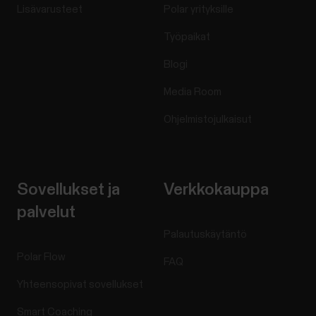
Lisävarusteet
Polar yrityksille
Työpaikat
Blogi
Media Room
Ohjelmistojulkaisut
Sovellukset ja
Verkkokauppa
palvelut
Palautuskäytäntö
Polar Flow
FAQ
Yhteensopivat sovellukset
Smart Coaching