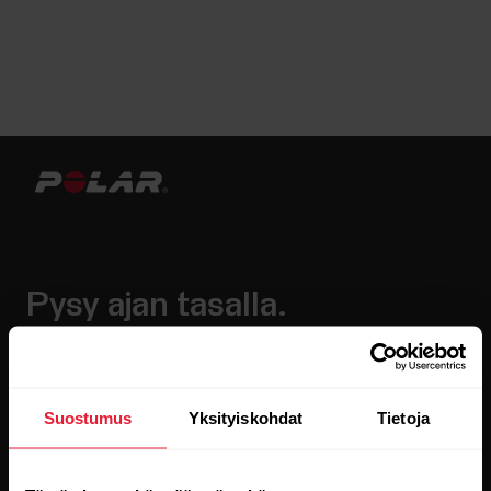
Pysy ajan tasalla.
Tilaa uutiskirjeemme, niin saat
uusinta tietoa suoraan sähköpostiisi.
Suostumus
Yksityiskohdat
Tietoja