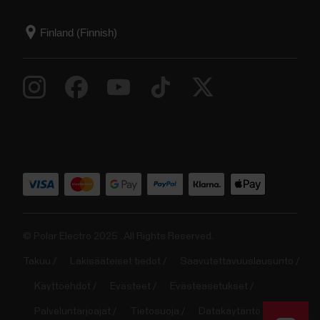
© Polar Electro 2025 . All Rights Reserved.
Takuu
Lakisääteiset tiedot
Saavutettavuuslausunto
Käyttöehdot
Evästeet
Evästeasetukset
Palveluntarjoajat
Tietosuoja
Datakäytäntö