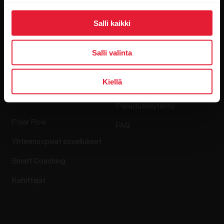
Media Room
Salli kaikki
Ohjelmistojulkaisut
Salli valinta
Sovellukset ja
Verkkokauppa
Kiellä
palvelut
Palautuskäytäntö
Polar Flow
FAQ
Yhteensopivat sovellukset
Smart Coaching
Kehittäjät