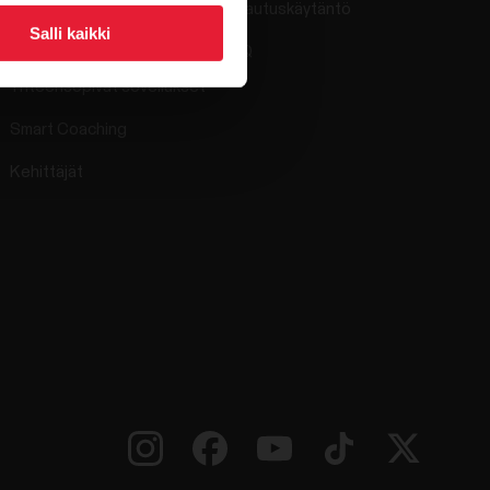
Palautuskäytäntö
Salli kaikki
Polar Flow
FAQ
Yhteensopivat sovellukset
Smart Coaching
Kehittäjät