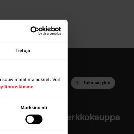
Tietoja
a sopivimmat mainokset. Voit
Takaisin ylös
äytännöstämme
.
Markkinointi
Sovellukset ja
Verkkokauppa
palvelut