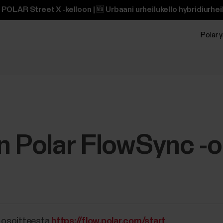
POLAR Street X ‑kelloon | 🆕 Urbaani urheilukello hybridiurheili
Polar y
n Polar FlowSync -
 osoitteesta
https://flow.polar.com/start
.