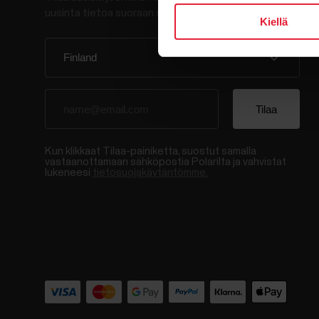
uusinta tietoa suoraan sähköpostiisi.
Kiellä
Kun klikkaat Tilaa-painiketta, suostut samalla
vastaanottamaan sähköpostia Polarilta ja vahvistat
lukeneesi
tietosuojakäytäntömme.