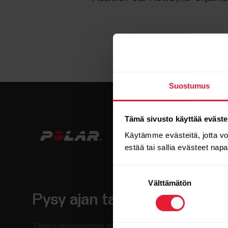
Suostumus
Tämä sivusto käyttää eväste
Käytämme evästeitä, jotta v
estää tai sallia evästeet nap
Suostumuksen
Välttämätön
valinta
Pysy ajan tasalla.
Tilaa uutiskirjeemme, niin saat