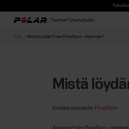
Tutustu 
Tuotteet
Tutustu
Outlet
Tuki
Mistä löydän Polar FlowSync -ohjelman?
Mistä löydä
Koskee seuraavia:
FlowSync
Asenna Polar FlowSync -ohjelma