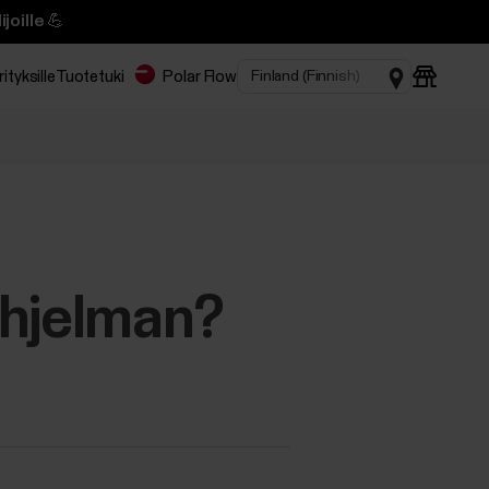
joille 💪
rityksille
Tuotetuki
Polar Flow
ohjelman?