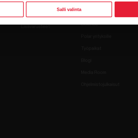
Kellot
Salli valinta
Keitä olemme
Sensorit
Science
Lisävarusteet
Polar yrityksille
Työpaikat
Blogi
Media Room
Ohjelmistojulkaisut