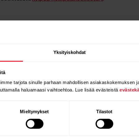
Yksityiskohdat
itä
oimme tarjota sinulle parhaan mahdollisen asiakaskokemuksen j
auttamalla haluamaasi vaihtoehtoa. Lue lisää evästeistä
evästek
Mieltymykset
Tilastot
Tuotteet
Tietoa
Polarista