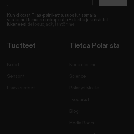
Kun klikkaat Tilaa-painiketta, suostut samalla
vastaanottamaan sähköpostia Polarilta ja vahvistat
lukeneesi
tietosuojakäytäntömme.
Tuotteet
Tietoa Polarista
Kellot
Keitä olemme
Sensorit
Science
Lisävarusteet
Polar yrityksille
Työpaikat
Blogi
Media Room