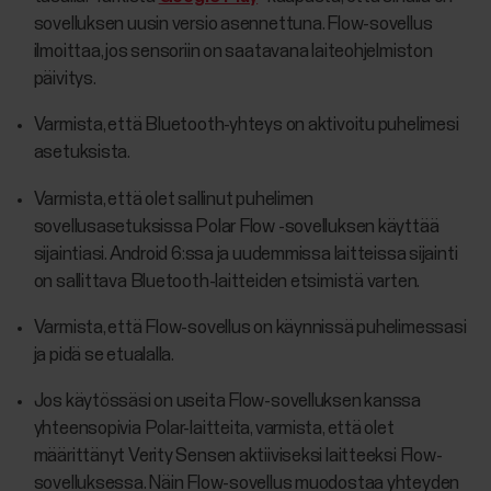
sovelluksen uusin versio asennettuna. Flow-sovellus
ilmoittaa, jos sensoriin on saatavana laiteohjelmiston
päivitys.
Varmista, että Bluetooth-yhteys on aktivoitu puhelimesi
asetuksista.
Varmista, että olet sallinut puhelimen
sovellusasetuksissa Polar Flow -sovelluksen käyttää
sijaintiasi. Android 6:ssa ja uudemmissa laitteissa sijainti
on sallittava Bluetooth-laitteiden etsimistä varten.
Varmista, että Flow-sovellus on käynnissä puhelimessasi
ja pidä se etualalla.
Jos käytössäsi on useita Flow-sovelluksen kanssa
yhteensopivia Polar-laitteita, varmista, että olet
määrittänyt Verity Sensen aktiiviseksi laitteeksi Flow-
sovelluksessa. Näin Flow-sovellus muodostaa yhteyden