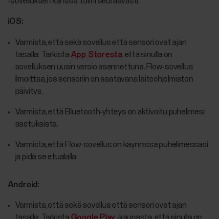
‑sovelluksen kanssa, toimi seuraavasti:
iOS:
Varmista, että sekä sovellus että sensori ovat ajan
tasalla: Tarkista
App Storesta
, että sinulla on
sovelluksen uusin versio asennettuna. Flow-sovellus
ilmoittaa, jos sensoriin on saatavana laiteohjelmiston
päivitys.
Varmista, että Bluetooth-yhteys on aktivoitu puhelimesi
asetuksista.
Varmista, että Flow-sovellus on käynnissä puhelimessasi
ja pidä se etualalla.
Android:
Varmista, että sekä sovellus että sensori ovat ajan
tasalla: Tarkista
Google Play
‑kaupasta, että sinulla on