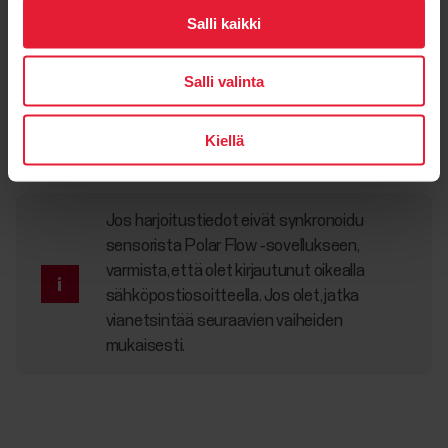
Salli kaikki
Palauta sensorin
tehdasasetukset
. Poista sensori
Salli valinta
puhelimesi yhdistettyjen Bluetooth-laitteiden luettelosta,
jos se on luettelossa. Ota sitten
sensori uudelleen
käyttöön
.
Kiellä
Jos harjoitustiedot eivät synkronoidu
sensorista Polar Flow ‑sovellukseen,
varmista, että olet kirjautunut oikealla
sähköpostiosoitteella. Jos olet, jatka
vianetsintää seuraavien vaiheiden
mukaisesti.