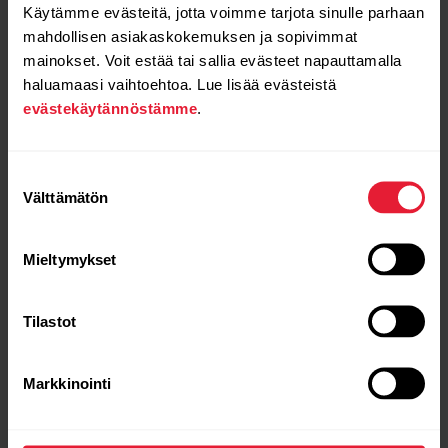
Käytämme evästeitä, jotta voimme tarjota sinulle parhaan
sovelluksessa, ennen kuin aiempi yhteys on poistettu
mahdollisen asiakaskokemuksen ja sopivimmat
Bluetooth-laitteiden luettelosta.
mainokset. Voit estää tai sallia evästeet napauttamalla
haluamaasi vaihtoehtoa. Lue lisää evästeistä
Poista Bluetooth käytöstä puhelimestasi.
evästekäytännöstämme
.
Kirjaudu ulos Flow-sovelluksesta ja poista se
puhelimestasi.
Suostumuksen
Välttämätön
valinta
Käynnistä puhelin uudelleen.
Ota Bluetooth-yhteys uudelleen käyttöön
Mieltymykset
puhelimessasi.
Asenna sovellus uudelleen App Storesta ja kirjaudu
Tilastot
sisään Flow-tiliisi.
Yhdistä sensori
ja Polar Flow ‑sovellus uudelleen.
Markkinointi
HUOMAA:
ÄLÄ yhdistä sensoria puhelimen Bluetooth-
valikon kautta.