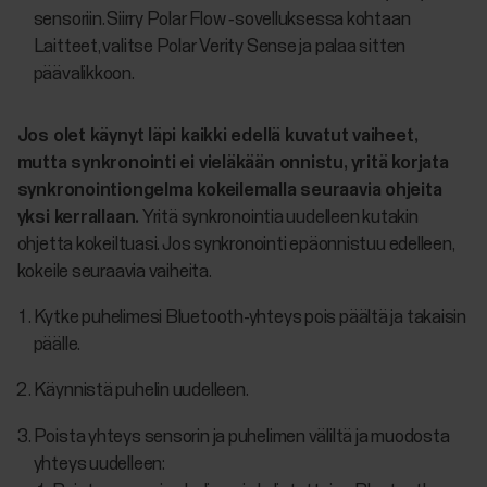
sensoriin. Siirry Polar Flow ‑sovelluksessa kohtaan
Laitteet, valitse Polar Verity Sense ja palaa sitten
päävalikkoon.
Jos olet käynyt läpi kaikki edellä kuvatut vaiheet,
mutta synkronointi ei vieläkään onnistu, yritä korjata
synkronointiongelma kokeilemalla seuraavia ohjeita
yksi kerrallaan.
Yritä synkronointia uudelleen kutakin
ohjetta kokeiltuasi. Jos synkronointi epäonnistuu edelleen,
kokeile seuraavia vaiheita.
Kytke puhelimesi Bluetooth-yhteys pois päältä ja takaisin
päälle.
Käynnistä puhelin uudelleen.
Poista yhteys sensorin ja puhelimen väliltä ja muodosta
yhteys uudelleen: