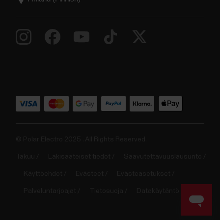
© Polar Electro 2025 . All Rights Reserved.
Takuu
Lakisääteiset tiedot
Saavutettavuuslausunto
Käyttöehdot
Evästeet
Evästeasetukset
Palveluntarjoajat
Tietosuoja
Datakäytäntö