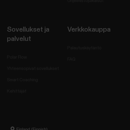
Ohjelmistojulkaisut
Sovellukset ja
Verkkokauppa
palvelut
Palautuskäytäntö
Polar Flow
FAQ
Yhteensopivat sovellukset
Smart Coaching
Kehittäjät