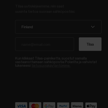
Tilaa uutiskirjeemme, niin saat
uusinta tietoa suoraan sähköpostiisi.
Kun klikkaat Tilaa-painiketta, suostut samalla
vastaanottamaan sähköpostia Polarilta ja vahvistat
lukeneesi
tietosuojakäytäntömme.