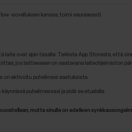
low ‑sovelluksen kanssa, toimi seuraavasti:
ä laite ovat ajan tasalla: Tarkista App Storesta, että sin
ittaa, jos laitteeseen on saatavana laiteohjelmiston päiv
s on aktivoitu puhelimesi asetuksista.
 käynnissä puhelimessasi ja pidä se etualalla.
 suositellaan, mutta sinulla on edelleen synkkausongelmi