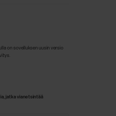
ulla on sovelluksen uusin versio
itys.
a, jatka vianetsintää