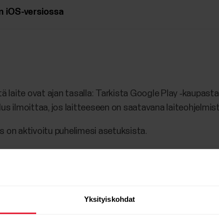
n iOS-versiossa
ä laite ovat ajan tasalla: Tarkista Google Play ‑kaupasta,
us ilmoittaa, jos laitteeseen on saatavana laiteohjelmist
s on aktivoitu puhelimesi asetuksista.
elimen sovellusasetuksissa Polar Flow ‑sovelluksen käyttä
on sallittava Bluetooth-laitteiden etsimistä varten.
 käynnissä puhelimessasi ja pidä se etualalla.
Yksityiskohdat
ovelluksen kanssa yhteensopivia Polar-laitteita, varmist