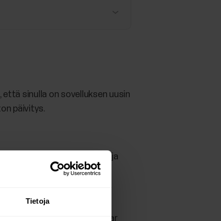
 että sinulla on sovelluksen uusin
on päivitys.
ä sijaintiasi. Android 6:ssa ja
Tietoja
a, että olet määrittänyt Polar