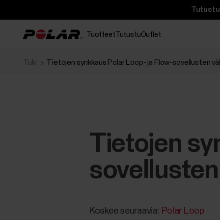
Tutustu 
Tuotteet
Tutustu
Outlet
Tuki
Tietojen synkkaus Polar Loop- ja Flow-sovellusten väl
Tietojen sy
sovellusten
Koskee seuraavia:
Polar Loop