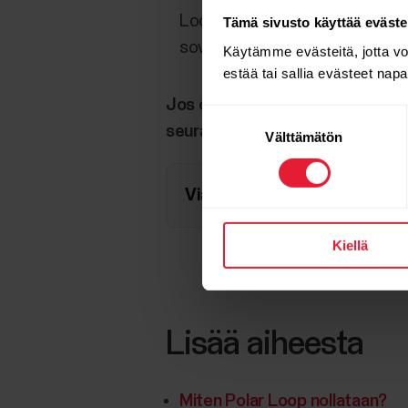
Loopin aktiiviseksi laitteeksi 
Tämä sivusto käyttää eväste
sovelluksessa kohtaan Laitteet,
Käytämme evästeitä, jotta v
estää tai sallia evästeet nap
Jos olet tehnyt kaiken, mitä yllä
Suostumuksen
seuraavasti:
Välttämätön
valinta
Vianetsintä Flow-sovellukse
Kiellä
Lisää aiheesta
Miten Polar Loop nollataan?