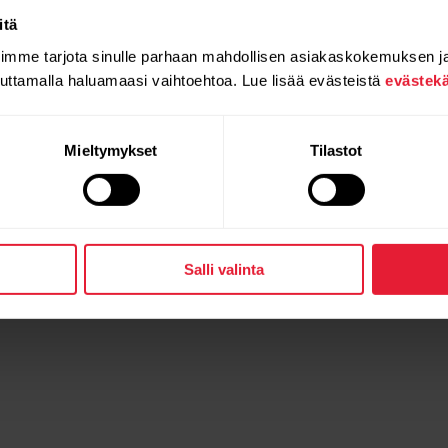
Flow-sovelluksessa. Näin Flow-sovellus osaa muodostaa y
itä
 valitse Polar Loop ja palaa sitten päävalikkoon.
oimme tarjota sinulle parhaan mahdollisen asiakaskokemuksen j
auttamalla haluamaasi vaihtoehtoa. Lue lisää evästeistä
evästek
 suositellaan, mutta sinulla on edelleen synkkausongelmi
Mieltymykset
Tilastot
n Android-versiossa
Salli valinta