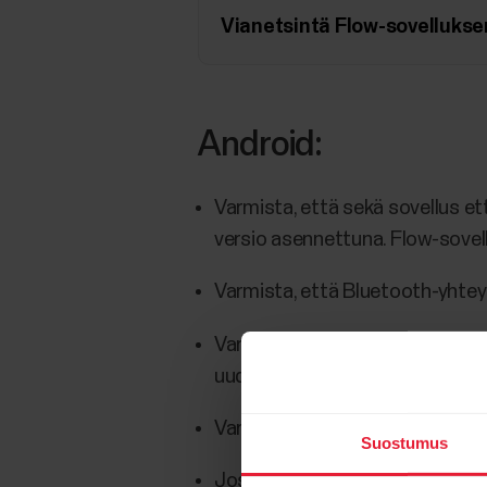
Vianetsintä Flow-sovellukse
Android:
Varmista, että sekä sovellus ett
versio asennettuna. Flow-sovell
Varmista, että Bluetooth-yhtey
Varmista, että olet sallinut puh
uudemmissa laitteissa sijainti 
Varmista, että Flow-sovellus on
Suostumus
Jos käytössäsi on useita Flow-s