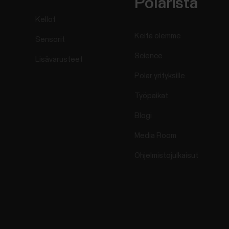
Polarista
Kellot
Keitä olemme
Sensorit
Science
Lisävarusteet
Polar yrityksille
Työpaikat
Blogi
Media Room
Ohjelmistojulkaisut