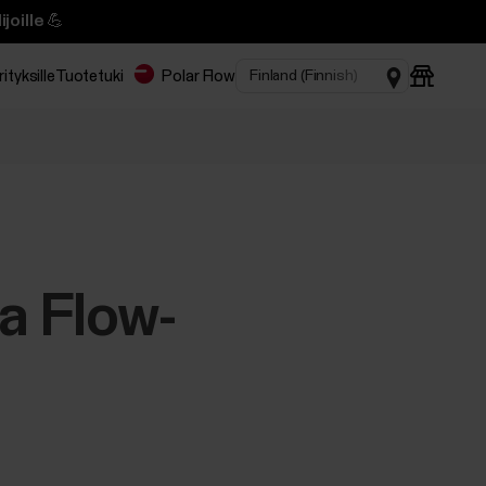
joille 💪
rityksille
Tuotetuki
Polar Flow
a Flow-