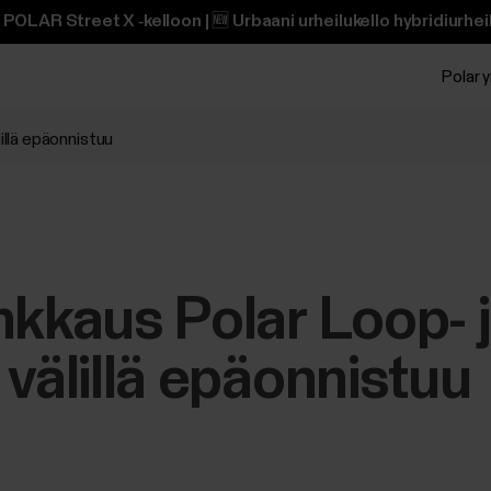
POLAR Street X ‑kelloon | 🆕 Urbaani urheilukello hybridiurheili
Polar y
illä epäonnistuu
nkkaus Polar Loop- j
 välillä epäonnistuu