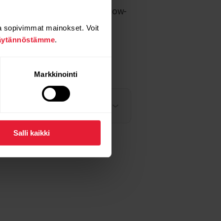
hteyden laitteeseen. Siirry Flow-
a sopivimmat mainokset. Voit
äytännöstämme
.
a, jatka vianetsintää
Markkinointi
Salli kaikki