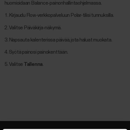
huomioidaan Balance-painonhallintaohjelmassa.
Kirjaudu Flow-verkkopalveluun Polar-tilisi tunnuksilla.
Valitse Päiväkirja-näkymä.
Napsauta kalenterissa päivää, jota haluat muokata.
Syötä painosi painokenttään.
Valitse
Tallenna
.