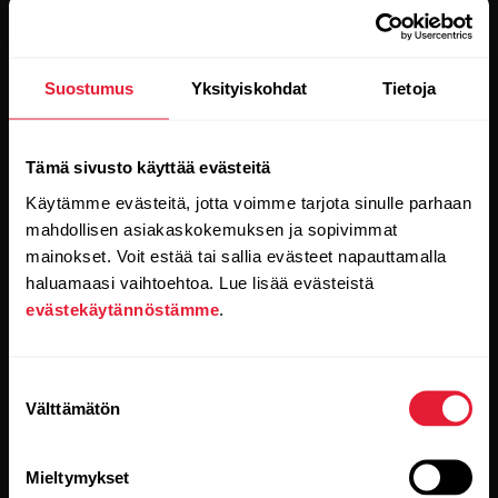
Suostumus
Yksityiskohdat
Tietoja
Pysy ajan tasalla.
Tämä sivusto käyttää evästeitä
Tilaa uutiskirjeemme, niin saat
Käytämme evästeitä, jotta voimme tarjota sinulle parhaan
uusinta tietoa suoraan sähköpostiisi.
mahdollisen asiakaskokemuksen ja sopivimmat
mainokset. Voit estää tai sallia evästeet napauttamalla
haluamaasi vaihtoehtoa. Lue lisää evästeistä
evästekäytännöstämme
.
Suostumuksen
Välttämätön
valinta
Kun klikkaat Tilaa-painiketta, suostut samalla
vastaanottamaan sähköpostia Polarilta ja vahvistat
lukeneesi
tietosuojakäytäntömme.
Mieltymykset