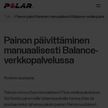
Tuki
Painon päivittäminen manuaalisesti Balance-verkkopalvel
Painon päivittäminen
manuaalisesti Balance-
verkkopalvelussa
Koskee seuraavia:
Painoa voi muuttaa manuaalisesti Flow-verkkopalvelussa.
Voit lisätä painon mille tahansa päivälle tai muuttaa tai
poistaa minkä tahansa päivän painon. Nämä muutokset