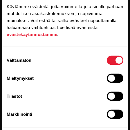
Käytämme evästeitä, jotta voimme tarjota sinulle parhaan
mahdollisen asiakaskokemuksen ja sopivimmat
mainokset. Voit estää tai sallia evästeet napauttamalla
Kun klikkaat Tilaa-painiketta, suostut samalla
vastaanottamaan sähköpostia Polarilta ja vahvistat
haluamaasi vaihtoehtoa. Lue lisää evästeistä
lukeneesi
tietosuojakäytäntömme.
evästekäytännöstämme
.
Tuotteet
Tietoa Polarista
Suostumuksen
Välttämätön
valinta
Kellot
Keitä olemme
Mieltymykset
Sensorit
Science
Lisävarusteet
Polar yrityksille
Tilastot
Työpaikat
Markkinointi
Blogi
Media Room