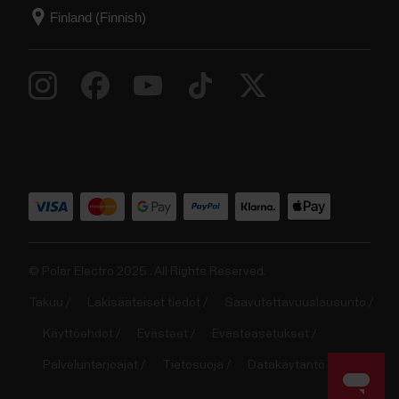
© Polar Electro 2025 . All Rights Reserved.
Takuu
Lakisääteiset tiedot
Saavutettavuuslausunto
Käyttöehdot
Evästeet
Evästeasetukset
Palveluntarjoajat
Tietosuoja
Datakäytäntö