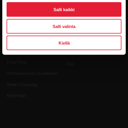
Ohjelmistojulkaisut
Salli kaikki
Salli valinta
Sovellukset ja
Verkkokauppa
Kiellä
palvelut
Palautuskäytäntö
Polar Flow
FAQ
Yhteensopivat sovellukset
Smart Coaching
Kehittäjät