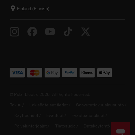
© Polar Electro 2025 . All Rights Reserved.
Takuu
Lakisääteiset tiedot
Saavutettavuuslausunto
Käyttöehdot
Evästeet
Evästeasetukset
Palveluntarjoajat
Tietosuoja
Datakäytäntö