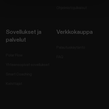
Ohjelmistojulkaisut
Sovellukset ja
Verkkokauppa
palvelut
Palautuskäytäntö
Polar Flow
FAQ
Yhteensopivat sovellukset
Smart Coaching
Kehittäjät