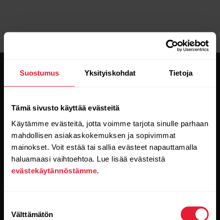
Suostumus
Yksityiskohdat
Tietoja
Tämä sivusto käyttää evästeitä
Käytämme evästeitä, jotta voimme tarjota sinulle parhaan
Pysy ajan tasalla.
mahdollisen asiakaskokemuksen ja sopivimmat
mainokset. Voit estää tai sallia evästeet napauttamalla
Tilaa uutiskirjeemme, niin saat
haluamaasi vaihtoehtoa. Lue lisää evästeistä
uusinta tietoa suoraan sähköpostiisi.
evästekäytännöstämme
.
Suostumuksen
Välttämätön
valinta