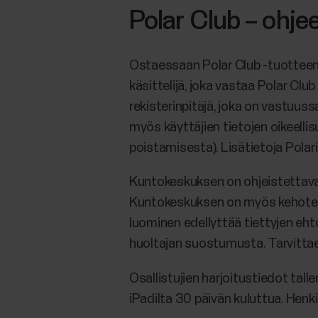
Polar Club – ohje
Ostaessaan Polar Club -tuotteen
käsittelijä, joka vastaa Polar Clu
rekisterinpitäjä, joka on vastuuss
myös käyttäjien tietojen oikeelli
poistamisesta). Lisätietoja Pola
Kuntokeskuksen on ohjeistettava 
Kuntokeskuksen on myös kehotettav
luominen edellyttää tiettyjen ehto
huoltajan suostumusta. Tarvittaess
Osallistujien harjoitustiedot ta
iPadilta 30 päivän kuluttua. Henki