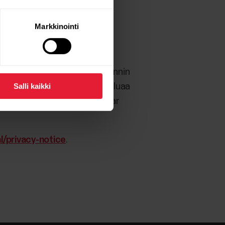
la käytettävä Flow-tili
Markkinointi
onka haluaa näkyvän näytöllä tunnin
ilijoille tarkoitettua tiliä, haluaa
Salli kaikki
äytettävä olemassa olevaa Polar
l/privacy-notice
.