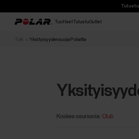
Tutustu 
Tuotteet
Tutustu
Outlet
Tuki
Yksityisyydensuoja Polarilla
Yksityisyyd
Koskee seuraavia:
Club