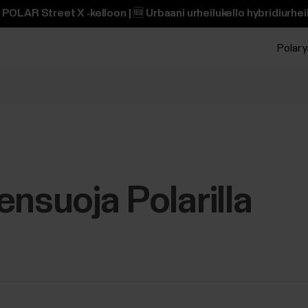
POLAR Street X ‑kelloon | 🆕 Urbaani urheilukello hybridiurheili
Polar y
ensuoja Polarilla