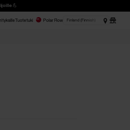
joille 💪
rityksille
Tuotetuki
Polar Flow