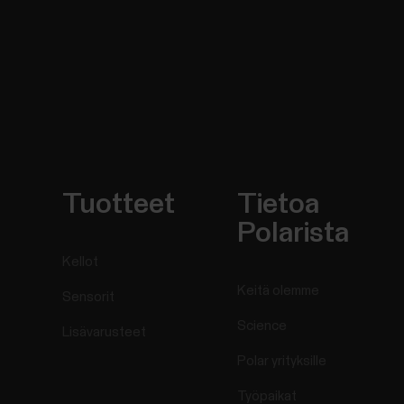
Tuotteet
Tietoa
Polarista
Kellot
Keitä olemme
Sensorit
Science
Lisävarusteet
Polar yrityksille
Työpaikat