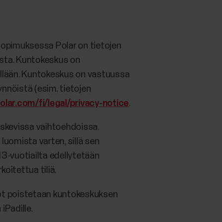
opimuksessa Polar on tietojen
nasta. Kuntokeskus on
itellään. Kuntokeskus on vastuussa
ynnöistä (esim. tietojen
olar.com/fi/legal/privacy-notice
.
oskevissa vaihtoehdoissa.
uomista varten, sillä sen
13-vuotiailta edellytetään
oitettua tiliä.
edot poistetaan kuntokeskuksen
iPadille.