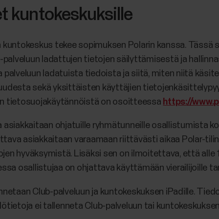
et kuntokeskuksille
 kuntokeskus tekee sopimuksen Polarin kanssa. Tässä s
b -palveluun ladattujen tietojen säilyttämisestä ja hallin
a palveluun ladatuista tiedoista ja siitä, miten niitä käs
suudesta sekä yksittäisten käyttäjien tietojenkäsittelypy
rin tietosuojakäytännöistä on osoitteessa
https://www.p
asiakkaitaan ohjatuille ryhmätunneille osallistumista k
a asiakkaitaan varaamaan riittävästi aikaa Polar-tilin l
jen hyväksymistä. Lisäksi sen on ilmoitettava, että alle 
a osallistujaa on ohjattava käyttämään vierailijoille tark
llennetaan Club-palveluun ja kuntokeskuksen iPadille. Ti
lötietoja ei tallenneta Club-palveluun tai kuntokeskuksen 