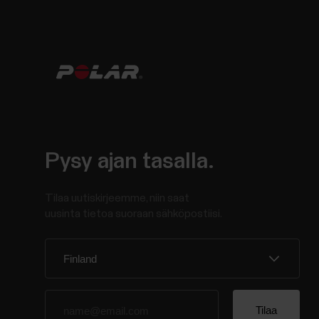
Pysy ajan tasalla.
Tilaa uutiskirjeemme, niin saat
uusinta tietoa suoraan sähköpostiisi.