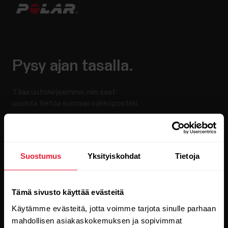
Pysy ajan tasalla.
Tilaa uutiskirjeemme, niin saat
uusinta tietoa suoraan sähköpostiisi.
Suostumus
Yksityiskohdat
Tietoja
Tämä sivusto käyttää evästeitä
Kun klikkaat Tilaa-painiketta, suostut samalla
Käytämme evästeitä, jotta voimme tarjota sinulle parhaan
vastaanottamaan sähköpostia Polarilta ja vahvistat
lukeneesi
tietosuojakäytäntömme.
mahdollisen asiakaskokemuksen ja sopivimmat