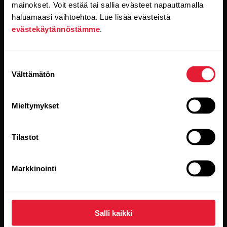
mainokset. Voit estää tai sallia evästeet napauttamalla
haluamaasi vaihtoehtoa. Lue lisää evästeistä
Tuotteet
Tietoa Polarista
evästekäytännöstämme
.
Kellot
Keitä olemme
Suostumuksen
Välttämätön
valinta
Sensorit
Science
Lisävarusteet
Polar yrityksille
Mieltymykset
Työpaikat
Tilastot
Blogi
Media Room
Markkinointi
Ohjelmistojulkaisut
Salli kaikki