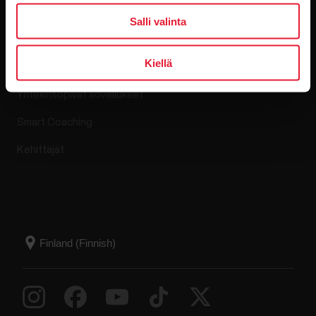
Sovellukset ja
Verkkokauppa
palvelut
Salli valinta
Palautuskäytäntö
Kiellä
Polar Flow
FAQ
Yhteensopivat sovellukset
Smart Coaching
Kehittäjät